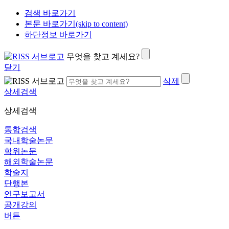
검색 바로가기
본문 바로가기(skip to content)
하단정보 바로가기
무엇을 찾고 계세요?
닫기
삭제
상세검색
상세검색
통합검색
국내학술논문
학위논문
해외학술논문
학술지
단행본
연구보고서
공개강의
버튼