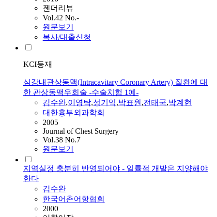
젠더리뷰
Vol.42 No.-
원문보기
복사/대출신청
KCI등재
심강내관상동맥(Intracavitary Coronary Artery) 질환에 대
한 관상동맥우회술 -수술치험 1예-
김수완
,
이영탁
,
성기익
,
박표원
,
전태국
,
박계현
대한흉부외과학회
2005
Journal of Chest Surgery
Vol.38 No.7
원문보기
지역실정 충분히 반영되어야 - 일률적 개발은 지양해야
한다
김수완
한국어촌어항협회
2000