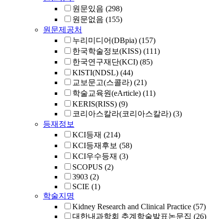
원문있음
(298)
원문없음
(155)
원문제공처
누리미디어(DBpia)
(157)
한국학술정보(KISS)
(111)
한국연구재단(KCI)
(85)
KISTI(NDSL)
(44)
교보문고(스콜라)
(21)
학술교육원(eArticle)
(11)
KERIS(RISS)
(9)
코리아스칼라(코리아스칼라)
(3)
등재정보
KCI등재
(214)
KCI등재후보
(58)
KCI우수등재
(3)
SCOPUS
(2)
3903
(2)
SCIE
(1)
학술지명
Kidney Research and Clinical Practice
(57)
대한내과학회 추계학술발표논문집
(26)