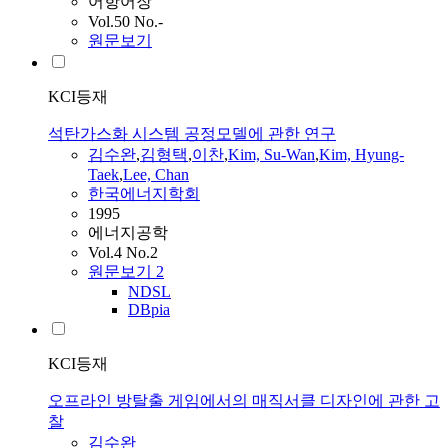
어항어장
Vol.50 No.-
원문보기
KCI등재
석탄가스화 시스템 공정모델에 관한 연구
김수완
,
김형택
,
이찬
,
Kim, Su-Wan
,
Kim, Hyung-
Taek
,
Lee, Chan
한국에너지학회
1995
에너지공학
Vol.4 No.2
원문보기
2
NDSL
DBpia
KCI등재
오프라인 방탈출 게임에서의 매직서클 디자인에 관한 고
찰
김수완