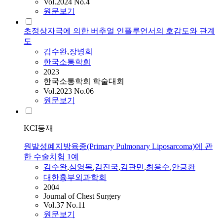
Vol.2024 No.4
원문보기
초정상자극에 의한 버추얼 인플루언서의 호감도와 관계
도
김수완
,
장병희
한국소통학회
2023
한국소통학회 학술대회
Vol.2023 No.06
원문보기
KCI등재
원발성폐지방육종(Primary Pulmonary Liposarcoma)에 관
한 수술치험 1예
김수완
,
심영목
,
김진국
,
김관민
,
최용수
,
안긍환
대한흉부외과학회
2004
Journal of Chest Surgery
Vol.37 No.11
원문보기