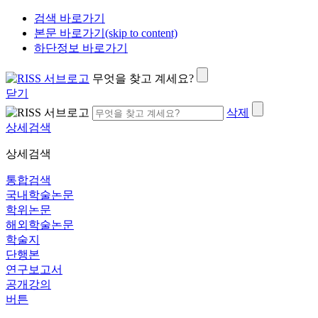
검색 바로가기
본문 바로가기(skip to content)
하단정보 바로가기
무엇을 찾고 계세요?
닫기
삭제
상세검색
상세검색
통합검색
국내학술논문
학위논문
해외학술논문
학술지
단행본
연구보고서
공개강의
버튼