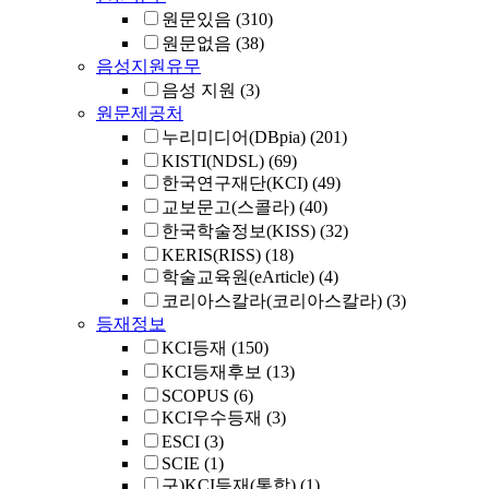
원문있음
(310)
원문없음
(38)
음성지원유무
음성 지원
(3)
원문제공처
누리미디어(DBpia)
(201)
KISTI(NDSL)
(69)
한국연구재단(KCI)
(49)
교보문고(스콜라)
(40)
한국학술정보(KISS)
(32)
KERIS(RISS)
(18)
학술교육원(eArticle)
(4)
코리아스칼라(코리아스칼라)
(3)
등재정보
KCI등재
(150)
KCI등재후보
(13)
SCOPUS
(6)
KCI우수등재
(3)
ESCI
(3)
SCIE
(1)
구)KCI등재(통합)
(1)