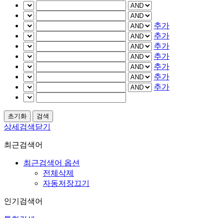
추가
추가
추가
추가
추가
추가
추가
상세검색닫기
최근검색어
최근검색어 옵션
전체삭제
자동저장끄기
인기검색어