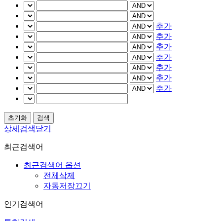
추가
추가
추가
추가
추가
추가
추가
상세검색닫기
최근검색어
최근검색어 옵션
전체삭제
자동저장끄기
인기검색어