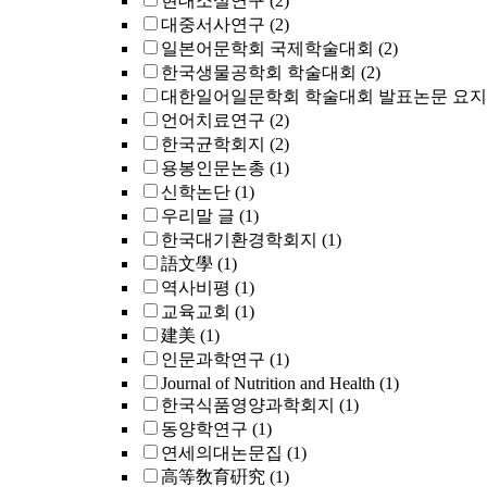
현대소설연구
(2)
대중서사연구
(2)
일본어문학회 국제학술대회
(2)
한국생물공학회 학술대회
(2)
대한일어일문학회 학술대회 발표논문 요
언어치료연구
(2)
한국균학회지
(2)
용봉인문논총
(1)
신학논단
(1)
우리말 글
(1)
한국대기환경학회지
(1)
語文學
(1)
역사비평
(1)
교육교회
(1)
建美
(1)
인문과학연구
(1)
Journal of Nutrition and Health
(1)
한국식품영양과학회지
(1)
동양학연구
(1)
연세의대논문집
(1)
高等敎育硏究
(1)