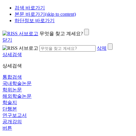
검색 바로가기
본문 바로가기(skip to content)
하단정보 바로가기
무엇을 찾고 계세요?
닫기
삭제
상세검색
상세검색
통합검색
국내학술논문
학위논문
해외학술논문
학술지
단행본
연구보고서
공개강의
버튼