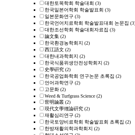
대한토목학회 학술대회
(3)
한국일본어학회 학술발표회
(3)
일본문화연구
(3)
한국언어치료학회 학술발표대회 논문집
(3
대한조선학회 학술대회자료집
(3)
論文集
(2)
한국환경농학회지
(2)
西江語文
(2)
대한내과학회지
(2)
한국식품위생안전성학회지
(2)
史學硏究
(2)
한국공업화학회 연구논문 초록집
(2)
언어과학연구
(2)
고문화
(2)
Weed & Turfgrass Science
(2)
世明論叢
(2)
現代文學理論硏究
(2)
재활심리연구
(2)
한국토양비료학회 학술발표회 초록집
(2)
한방재활의학과학회지
(2)