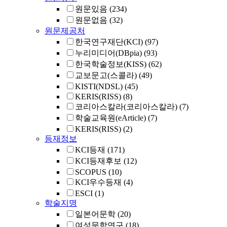
원문있음
(234)
원문없음
(32)
원문제공처
한국연구재단(KCI)
(97)
누리미디어(DBpia)
(93)
한국학술정보(KISS)
(62)
교보문고(스콜라)
(49)
KISTI(NDSL)
(45)
KERIS(RISS)
(8)
코리아스칼라(코리아스칼라)
(7)
학술교육원(eArticle)
(7)
KERIS(RISS)
(2)
등재정보
KCI등재
(171)
KCI등재후보
(12)
SCOPUS
(10)
KCI우수등재
(4)
ESCI
(1)
학술지명
일본어문학
(20)
여성문학연구
(18)