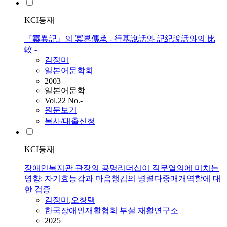
KCI등재
『靈異記』의 冥界傳承 - 行基說話와 記紀說話와의 比
較 -
김정미
일본어문학회
2003
일본어문학
Vol.22 No.-
원문보기
복사/대출신청
KCI등재
장애인복지관 관장의 공명리더십이 직무열의에 미치는
영향: 자기효능감과 마음챙김의 병렬다중매개역할에 대
한 검증
김정미
,
오창택
한국장애인재활협회 부설 재활연구소
2025