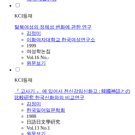
KCI등재
탈북여성의 정체성 변화에 관한 연구
김정미
이화여자대학교 한국여성연구소
1999
여성학논집
Vol.16 No.-
원문보기
KCI등재
『 고사기 』 에 있어서 천신강임신화고 : 韓國神話との
比較硏究 한국신화와의 비교연구
김정미
한국일어일문학회
1988
日語日文學硏究
Vol.13 No.1
원문보기