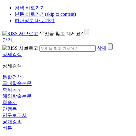
검색 바로가기
본문 바로가기(skip to content)
하단정보 바로가기
무엇을 찾고 계세요?
닫기
삭제
상세검색
상세검색
통합검색
국내학술논문
학위논문
해외학술논문
학술지
단행본
연구보고서
공개강의
버튼