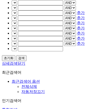
추가
추가
추가
추가
추가
추가
추가
상세검색닫기
최근검색어
최근검색어 옵션
전체삭제
자동저장끄기
인기검색어