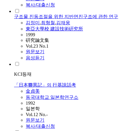
복사/대출신청
구조물 진동조절을 위한 지반면진구조에 관한 연구
김정미
,
최형철
,
김재웅
東亞大學校 建設技術硏究所
1999
硏究論文集
Vol.23 No.1
원문보기
음성듣기
KCI등재
「日本靈異記」의 行基說話考
金貞美
동국대학교 일본학연구소
1992
일본학
Vol.12 No.-
원문보기
복사/대출신청