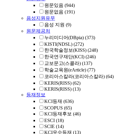
원문있음
(944)
원문없음
(191)
음성지원유무
음성 지원
(9)
원문제공처
누리미디어(DBpia)
(373)
KISTI(NDSL)
(272)
한국학술정보(KISS)
(248)
한국연구재단(KCI)
(246)
교보문고(스콜라)
(137)
학술교육원(eArticle)
(77)
코리아스칼라(코리아스칼라)
(64)
KERIS(RISS)
(62)
KERIS(RISS)
(13)
등재정보
KCI등재
(636)
SCOPUS
(65)
KCI등재후보
(46)
ESCI
(18)
SCIE
(14)
KCI우수등재
(13)