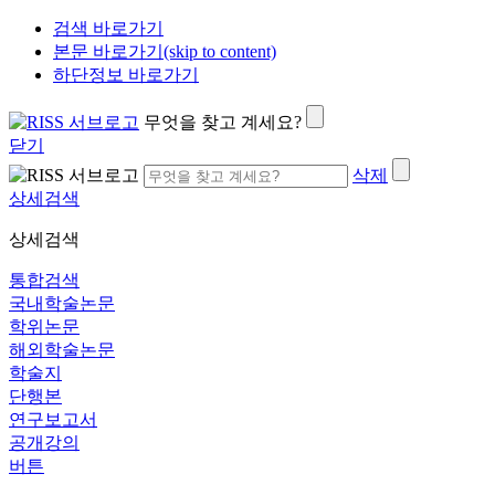
검색 바로가기
본문 바로가기(skip to content)
하단정보 바로가기
무엇을 찾고 계세요?
닫기
삭제
상세검색
상세검색
통합검색
국내학술논문
학위논문
해외학술논문
학술지
단행본
연구보고서
공개강의
버튼