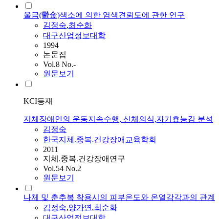
울금(鬱金)색소에 의한 염색견뢰도에 관한 연구
김정숙
,
최순화
대구산업정보대학
1994
논문집
Vol.8 No.-
원문보기
KCI등재
지체장애인의 운동지속수행, 신체의식,자기효능감 분석
김정숙
한국지체.중복.건강장애교육학회
2011
지체.중복.건강장애연구
Vol.54 No.2
원문보기
나체 및 춘추복 착용시의 피부온도와 온열감각과의 관계
김정숙
,
양가연
,
최순화
대구산업정보대학