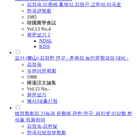
김정숙
,
이종배
,
홍재식
,
김명곤
,
고무석
,
이극로
한국균학회
1985
韓國菌學會誌
Vol.13 No.4
원문보기
2
NDSL
KISS
요산 (樂山) 김정한 연구 - 춘원의 농민문학과의 대비 -
김정숙
수련어문학회
1988
睡蓮語文論集
Vol.15 No.-
원문보기
복사/대출신청
법정협회의 기능과 유형에 관한 연구: 퍼지셋 이상형 분
석을 적용하여
김정숙
,
김한빛
한국지방정부학회