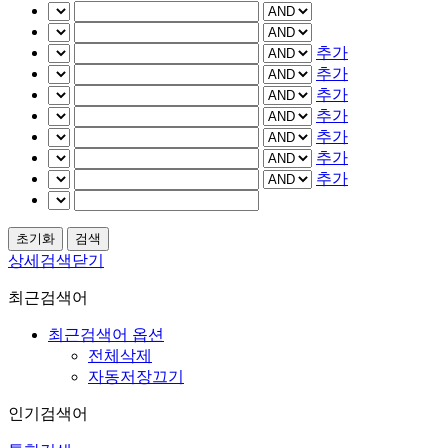
추가
추가
추가
추가
추가
추가
추가
상세검색닫기
최근검색어
최근검색어 옵션
전체삭제
자동저장끄기
인기검색어