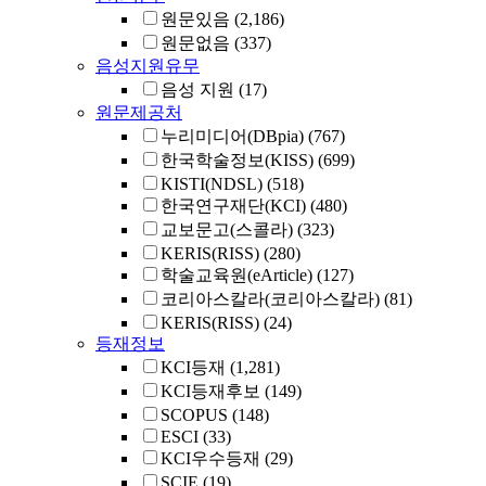
원문있음
(2,186)
원문없음
(337)
음성지원유무
음성 지원
(17)
원문제공처
누리미디어(DBpia)
(767)
한국학술정보(KISS)
(699)
KISTI(NDSL)
(518)
한국연구재단(KCI)
(480)
교보문고(스콜라)
(323)
KERIS(RISS)
(280)
학술교육원(eArticle)
(127)
코리아스칼라(코리아스칼라)
(81)
KERIS(RISS)
(24)
등재정보
KCI등재
(1,281)
KCI등재후보
(149)
SCOPUS
(148)
ESCI
(33)
KCI우수등재
(29)
SCIE
(19)