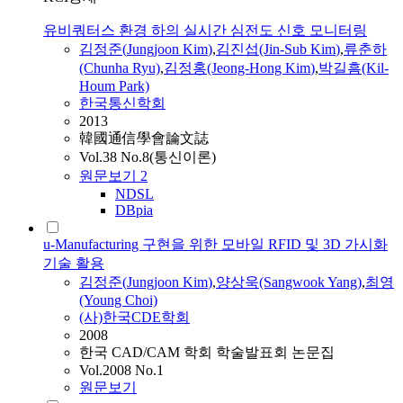
유비쿼터스 환경 하의 실시간 심전도 신호 모니터링
김정준
(
Jungjoon
Kim
)
,
김
진섭(Jin-Sub
Kim
)
,
류춘하
(Chunha Ryu)
,
김
정홍(Jeong-Hong
Kim
)
,
박길흠(Kil-
Houm Park)
한국통신학회
2013
韓國通信學會論文誌
Vol.38 No.8(통신이론)
원문보기
2
NDSL
DBpia
u-Manufacturing 구현을 위한 모바일 RFID 및 3D 가시화
기술 활용
김정준
(
Jungjoon
Kim
)
,
양상욱(Sangwook Yang)
,
최영
(Young Choi)
(사)한국CDE학회
2008
한국 CAD/CAM 학회 학술발표회 논문집
Vol.2008 No.1
원문보기