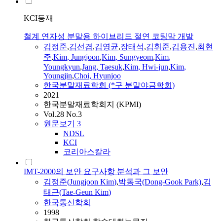
KCI등재
철계 연자성 분말용 하이브리드 절연 코팅막 개발
김정준
,
김
선겸
,
김
영균
,
장태석
,
김
휘준
,
김
용진
,
최현
주
,
Kim
,
Jungjoon
,
Kim
, Sungyeom
,
Kim
,
Youngkyun
,
Jang, Taesuk
,
Kim
, Hwi-
jun
,
Kim
,
Youngjin
,
Choi, Hyunjoo
한국분말재료학회 (*구 분말야금학회)
2021
한국분말재료학회지 (KPMI)
Vol.28 No.3
원문보기
3
NDSL
KCI
코리아스칼라
IMT-2000의 보안 요구사항 분석과 그 보안
김정준
(
Jungjoon
Kim
)
,
박동국(Dong-Gook Park)
,
김
태근(Tae-Geun
Kim
)
한국통신학회
1998