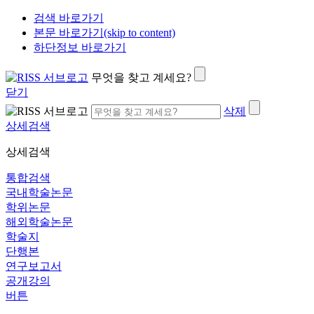
검색 바로가기
본문 바로가기(skip to content)
하단정보 바로가기
무엇을 찾고 계세요?
닫기
삭제
상세검색
상세검색
통합검색
국내학술논문
학위논문
해외학술논문
학술지
단행본
연구보고서
공개강의
버튼