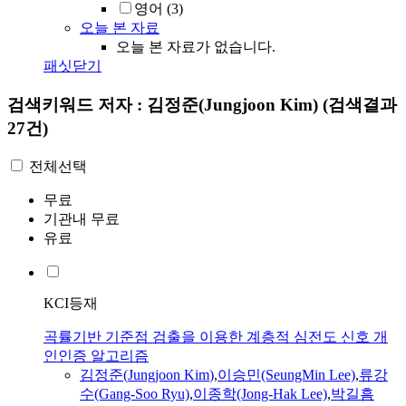
영어
(3)
오늘 본 자료
오늘 본 자료가 없습니다.
패싯닫기
검색키워드
저자 : 김정준(Jungjoon Kim)
(검색결과
27건)
전체선택
무료
기관내 무료
유료
KCI등재
곡률기반 기준점 검출을 이용한 계층적 심전도 신호 개
인인증 알고리즘
김정준
(
Jungjoon
Kim
)
,
이승민(SeungMin Lee)
,
류강
수(Gang-Soo Ryu)
,
이종학(Jong-Hak Lee)
,
박길흠