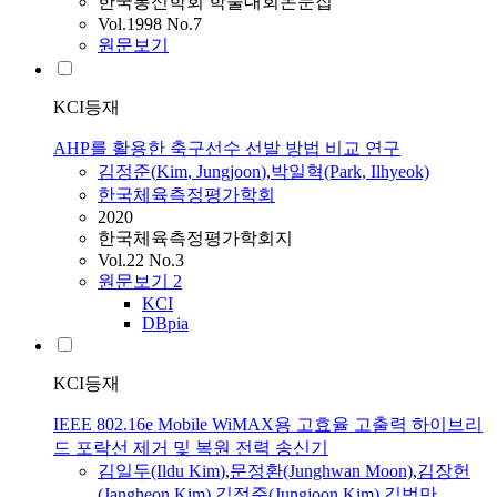
한국통신학회 학술대회논문집
Vol.1998 No.7
원문보기
KCI등재
AHP를 활용한 축구선수 선발 방법 비교 연구
김정준
(
Kim
,
Jungjoon
)
,
박일혁(Park, Ilhyeok)
한국체육측정평가학회
2020
한국체육측정평가학회지
Vol.22 No.3
원문보기
2
KCI
DBpia
KCI등재
IEEE 802.16e Mobile WiMAX용 고효율 고출력 하이브리
드 포락선 제거 및 복원 전력 송신기
김
일두(Ildu
Kim
)
,
문정환(Junghwan Moon)
,
김
장헌
(Jangheon
Kim
)
,
김정준
(
Jungjoon
Kim
)
,
김
범만