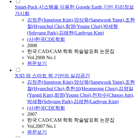
Smart-Puck 시스템을 이용한 Google Earth 기반 지리정보
가시화
김정준
(
Jungjoon
Kim
)
,
양상욱(Sangwook Yang)
,
조현
철(Hyunchul Cho)
,
최영(Young Choi)
,
박세형
(Sehyung Park)
,
김
래현(Laehyun
Kim
)
(사)한국CDE학회
2008
한국 CAD/CAM 학회 학술발표회 논문집
Vol.2008 No.1
원문보기
X3D 와 스마트 퍽 기반의 실감공간
김정준
(
Jungjoon
Kim
)
,
양상욱(Sangwook Yang)
,
조현
철(Hyunchul Cho)
,
추헌성(Heonseong Choo)
,
김
영일
(Yungil
Kim
)
,
최영(Young Choi)
,
전차수(Chasoo
Jun
)
,
박세형(Sehyung Park)
,
김
래현(Laehyun
Kim
)
(사)한국CDE학회
2007
한국 CAD/CAM 학회 학술발표회 논문집
Vol.2007 No.1
원문보기