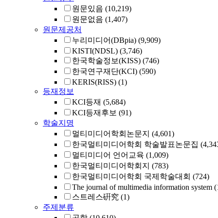
원문있음
(10,219)
원문없음
(1,407)
원문제공처
누리미디어(DBpia)
(9,909)
KISTI(NDSL)
(3,746)
한국학술정보(KISS)
(746)
한국연구재단(KCI)
(590)
KERIS(RISS)
(1)
등재정보
KCI등재
(5,684)
KCI등재후보
(91)
학술지명
멀티미디어학회논문지
(4,601)
한국멀티미디어학회 학술발표논문집
(4,34
멀티미디어 언어교육
(1,009)
한국멀티미디어학회지
(783)
한국멀티미디어학회 국제학술대회
(724)
The journal of multimedia information system
(
스트레스硏究
(1)
주제분류
공학
(10,610)