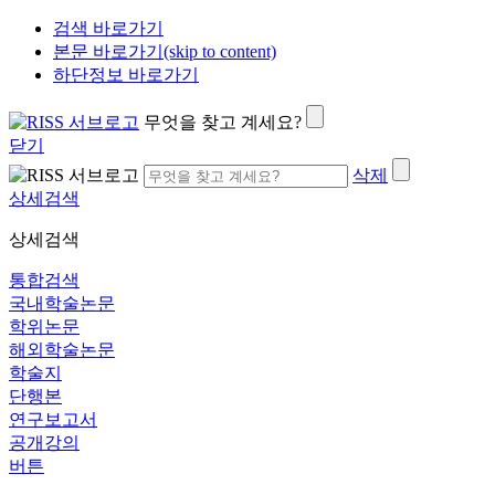
검색 바로가기
본문 바로가기(skip to content)
하단정보 바로가기
무엇을 찾고 계세요?
닫기
삭제
상세검색
상세검색
통합검색
국내학술논문
학위논문
해외학술논문
학술지
단행본
연구보고서
공개강의
버튼