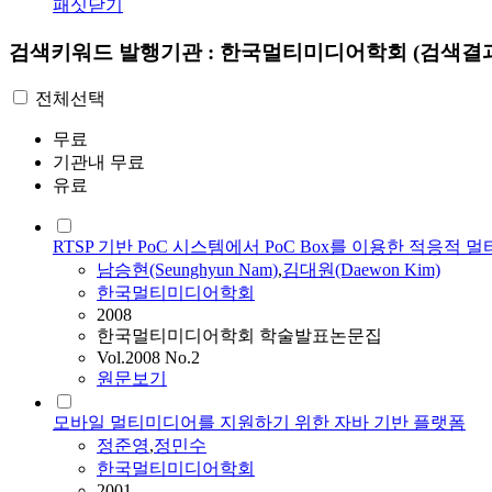
패싯닫기
검색키워드
발행기관 : 한국멀티미디어학회
(검색결과 
전체선택
무료
기관내 무료
유료
RTSP 기반 PoC 시스템에서 PoC Box를 이용한 적응적
남승현(Seunghyun Nam)
,
김대원(Daewon Kim)
한국멀티미디어학회
2008
한국멀티미디어학회 학술발표논문집
Vol.2008 No.2
원문보기
모바일 멀티미디어를 지원하기 위한 자바 기반 플랫폼
정준영
,
정민수
한국멀티미디어학회
2001