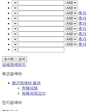
추가
추가
추가
추가
추가
추가
추가
상세검색닫기
최근검색어
최근검색어 옵션
전체삭제
자동저장끄기
인기검색어