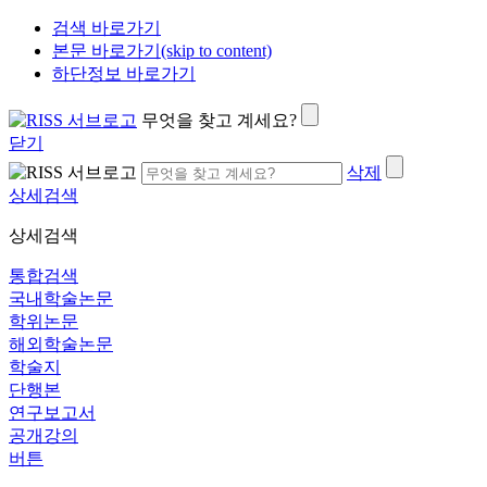
검색 바로가기
본문 바로가기(skip to content)
하단정보 바로가기
무엇을 찾고 계세요?
닫기
삭제
상세검색
상세검색
통합검색
국내학술논문
학위논문
해외학술논문
학술지
단행본
연구보고서
공개강의
버튼