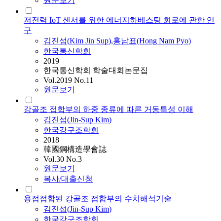
원문보기
저전력 IoT 센서를 위한 에너지하베스팅 회로에 관한 연
구
김진섭
(
Kim
Jin
Sup
)
,
홍남표(Hong Nam Pyo)
한국통신학회
2019
한국통신학회 학술대회논문집
Vol.2019 No.11
원문보기
강골조 접합부의 하중 종류에 따른 거동특성 이해
김진섭
(
Jin-Sup
Kim
)
한국강구조학회
2018
韓國鋼構造學會誌
Vol.30 No.3
원문보기
복사/대출신청
용접접합된 강골조 접합부의 수치해석기술
김진섭
(
Jin-Sup
Kim
)
한국강구조학회