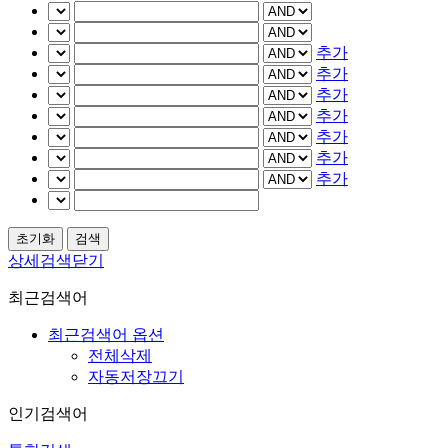
추가
추가
추가
추가
추가
추가
추가
상세검색닫기
최근검색어
최근검색어 옵션
전체삭제
자동저장끄기
인기검색어