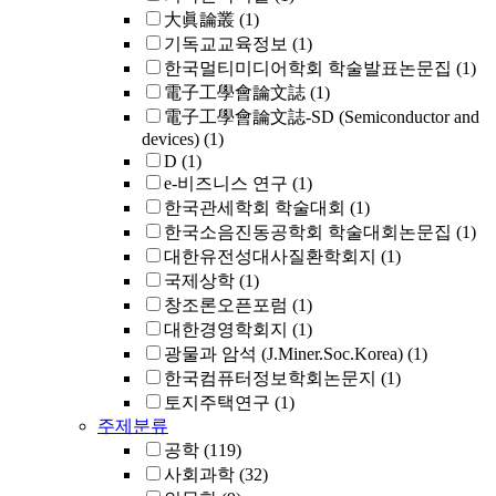
大眞論叢
(1)
기독교교육정보
(1)
한국멀티미디어학회 학술발표논문집
(1)
電子工學會論文誌
(1)
電子工學會論文誌-SD (Semiconductor and
devices)
(1)
D
(1)
e-비즈니스 연구
(1)
한국관세학회 학술대회
(1)
한국소음진동공학회 학술대회논문집
(1)
대한유전성대사질환학회지
(1)
국제상학
(1)
창조론오픈포럼
(1)
대한경영학회지
(1)
광물과 암석 (J.Miner.Soc.Korea)
(1)
한국컴퓨터정보학회논문지
(1)
토지주택연구
(1)
주제분류
공학
(119)
사회과학
(32)