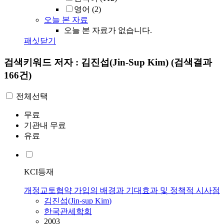
영어
(2)
오늘 본 자료
오늘 본 자료가 없습니다.
패싯닫기
검색키워드
저자 : 김진섭(Jin-Sup Kim)
(검색결과
166건)
전체선택
무료
기관내 무료
유료
KCI등재
개정교토협약 가입의 배경과 기대효과 및 정책적 시사점
김진섭
(
Jin-sup
Kim
)
한국관세학회
2003