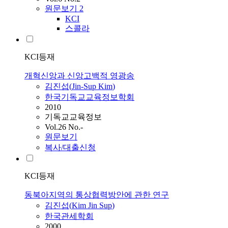
원문보기
2
KCI
스콜라
KCI등재
개혁신앙과 신앙고백적 영광송
김진섭
(
Jin-Sup
Kim
)
한국기독교교육정보학회
2010
기독교교육정보
Vol.26 No.-
원문보기
복사/대출신청
KCI등재
동북아지역의 통상협력방안에 관한 연구
김진섭
(
Kim
Jin
Sup
)
한국관세학회
2000