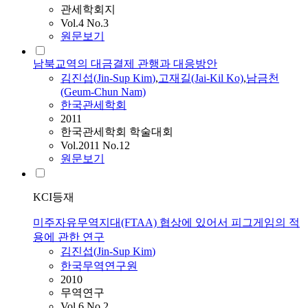
관세학회지
Vol.4 No.3
원문보기
남북교역의 대금결제 관행과 대응방안
김진섭
(
Jin-Sup
Kim
)
,
고재길(Jai-Kil Ko)
,
남금천
(Geum-Chun Nam)
한국관세학회
2011
한국관세학회 학술대회
Vol.2011 No.12
원문보기
KCI등재
미주자유무역지대(FTAA) 협상에 있어서 피그게임의 적
용에 관한 연구
김진섭
(
Jin-Sup
Kim
)
한국무역연구원
2010
무역연구
Vol.6 No.2