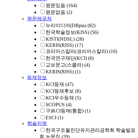
원문있음
(164)
원문없음
(2)
원문제공처
누리미디어(DBpia)
(82)
한국학술정보(KISS)
(56)
KISTI(NDSL)
(28)
KERIS(RISS)
(17)
코리아스칼라(코리아스칼라)
(10)
한국연구재단(KCI)
(6)
교보문고(스콜라)
(4)
KERIS(RISS)
(1)
등재정보
KCI등재
(47)
KCI등재후보
(8)
KCI우수등재
(5)
SCOPUS
(4)
구)KCI등재(통합)
(1)
ESCI
(1)
학술지명
한국구조물진단유지관리공학회 학술발표
회 논문집
(29)