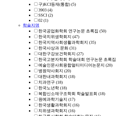
구)KCI등재(통합)
(5)
3903
(4)
SSCI
(2)
02
(1)
학술지명
한국공업화학회 연구논문 초록집
(50)
한국치위생학회지
(47)
한국지역사회생활과학회지
(35)
한국사상과 문화
(31)
대한구강보건학회지
(27)
한국고분자학회 학술대회 연구논문 초록집
예술인문사회융합멀티미디어논문지
(20)
병원약사회지
(20)
대한내과학회지
(18)
치과연구
(18)
한국노년학
(18)
복합신소재구조학회 학술발표회
(18)
원예과학기술지
(17)
한국생활과학회지
(16)
치위생과학회지
(16)