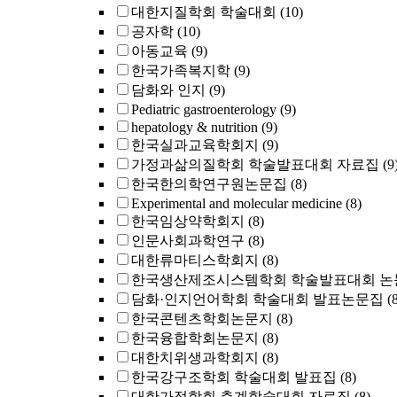
대한지질학회 학술대회
(10)
공자학
(10)
아동교육
(9)
한국가족복지학
(9)
담화와 인지
(9)
Pediatric gastroenterology
(9)
hepatology & nutrition
(9)
한국실과교육학회지
(9)
가정과삶의질학회 학술발표대회 자료집
(9
한국한의학연구원논문집
(8)
Experimental and molecular medicine
(8)
한국임상약학회지
(8)
인문사회과학연구
(8)
대한류마티스학회지
(8)
한국생산제조시스템학회 학술발표대회 논
담화·인지언어학회 학술대회 발표논문집
(
한국콘텐츠학회논문지
(8)
한국융합학회논문지
(8)
대한치위생과학회지
(8)
한국강구조학회 학술대회 발표집
(8)
대한가정학회 춘계학술대회 자료집
(8)