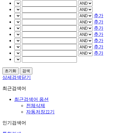
추가
추가
추가
추가
추가
추가
추가
상세검색닫기
최근검색어
최근검색어 옵션
전체삭제
자동저장끄기
인기검색어