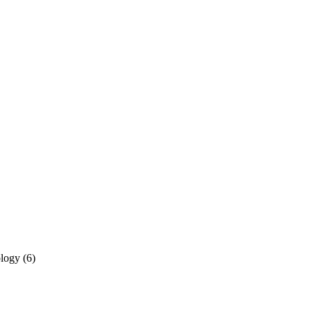
ology
(6)