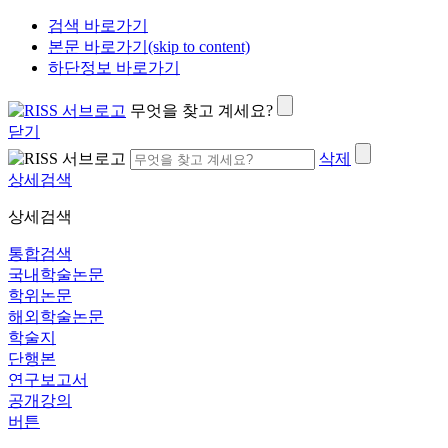
검색 바로가기
본문 바로가기(skip to content)
하단정보 바로가기
무엇을 찾고 계세요?
닫기
삭제
상세검색
상세검색
통합검색
국내학술논문
학위논문
해외학술논문
학술지
단행본
연구보고서
공개강의
버튼