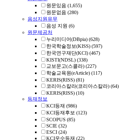
원문있음
(1,655)
원문없음
(280)
음성지원유무
음성 지원
(6)
원문제공처
누리미디어(DBpia)
(628)
한국학술정보(KISS)
(597)
한국연구재단(KCI)
(467)
KISTI(NDSL)
(338)
교보문고(스콜라)
(227)
학술교육원(eArticle)
(117)
KERIS(RISS)
(81)
코리아스칼라(코리아스칼라)
(64)
KERIS(RISS)
(10)
등재정보
KCI등재
(986)
KCI등재후보
(123)
SCOPUS
(85)
SCIE
(32)
ESCI
(24)
KCI우수등재
(22)