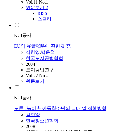
Vol.11 No.1
원문보기
2
RISS
스콜라
KCI등재
EU의 雇傭戰略에 관한 硏究
김한양
,
백윤철
한국토지공법학회
2004
토지공법연구
Vol.22 No.-
원문보기
KCI등재
토론 : 농어촌 아동청소년의 실태 및 정책방향
김한양
한국청소년학회
2008