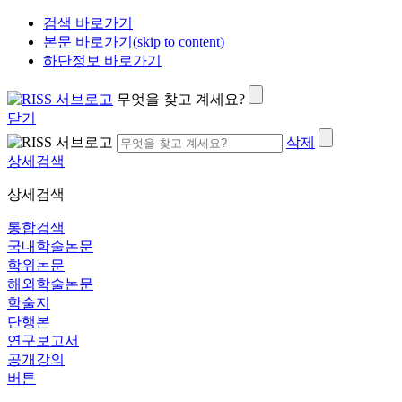
검색 바로가기
본문 바로가기(skip to content)
하단정보 바로가기
무엇을 찾고 계세요?
닫기
삭제
상세검색
상세검색
통합검색
국내학술논문
학위논문
해외학술논문
학술지
단행본
연구보고서
공개강의
버튼