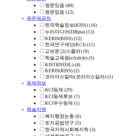
원문있음
(40)
원문없음
(12)
원문제공처
한국학술정보(KISS)
(16)
누리미디어(DBpia)
(13)
KERIS(RISS)
(12)
한국연구재단(KCI)
(11)
교보문고(스콜라)
(9)
학술교육원(eArticle)
(5)
KISTI(NDSL)
(4)
KERIS(RISS)
(2)
코리아스칼라(코리아스칼라)
(1)
등재정보
KCI등재
(29)
KCI등재후보
(7)
KCI우수등재
(1)
학술지명
복지행정논총
(6)
토지공법연구
(5)
한국지역사회복지학
(3)