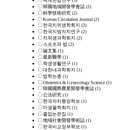
세계헌법연구
(3)
韓國地域開發學會誌
(2)
科學技術硏究
(2)
Korean Circulation Journal
(2)
한국치위생학회지
(2)
한국지방자치연구
(2)
치위생과학회지
(2)
스포츠와 법
(2)
論文集
(1)
最新醫學
(1)
학생생활연구
(1)
대한내과학회지
(1)
법학논총
(1)
Obstetrics & Gynecology Science
(1)
韓國國際農業開發學會誌
(1)
公法硏究
(1)
한국자치행정학보
(1)
미생물학회지
(1)
졸업논문집
(1)
地域社會開發學術誌
(1)
한국비교정부학보
(1)