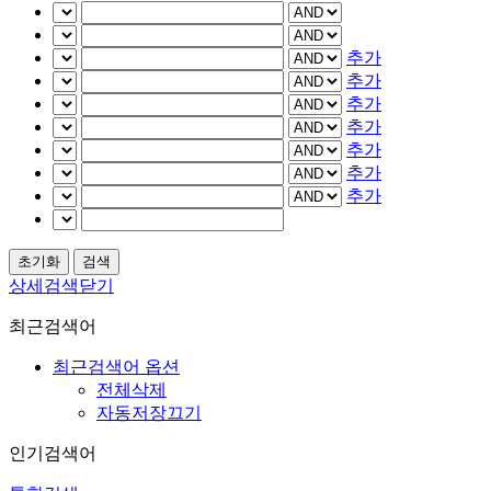
추가
추가
추가
추가
추가
추가
추가
상세검색닫기
최근검색어
최근검색어 옵션
전체삭제
자동저장끄기
인기검색어