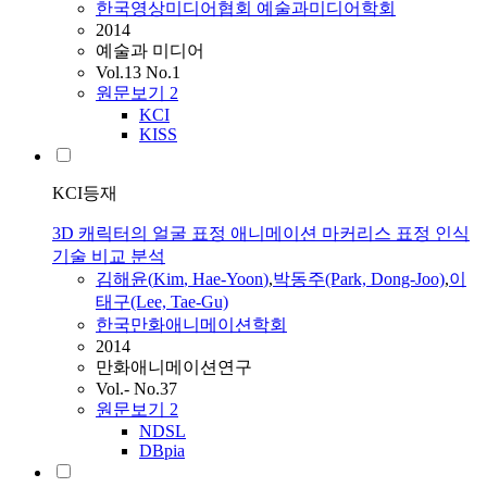
한국영상미디어협회 예술과미디어학회
2014
예술과 미디어
Vol.13 No.1
원문보기
2
KCI
KISS
KCI등재
3D 캐릭터의 얼굴 표정 애니메이션 마커리스 표정 인식
기술 비교 분석
김해윤
(
Kim
,
Hae-Yoon
)
,
박동주(Park, Dong-Joo)
,
이
태구(Lee, Tae-Gu)
한국만화애니메이션학회
2014
만화애니메이션연구
Vol.- No.37
원문보기
2
NDSL
DBpia