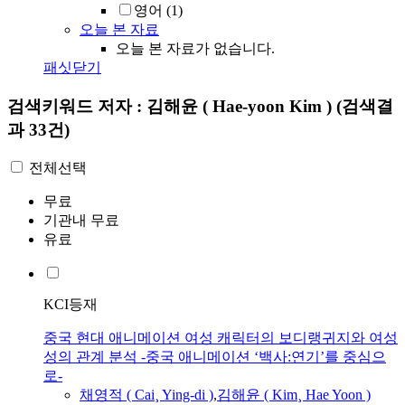
영어
(1)
오늘 본 자료
오늘 본 자료가 없습니다.
패싯닫기
검색키워드
저자 : 김해윤 ( Hae-yoon Kim )
(검색결
과 33건)
전체선택
무료
기관내 무료
유료
KCI등재
중국 현대 애니메이션 여성 캐릭터의 보디랭귀지와 여성
성의 관계 분석 -중국 애니메이션 ‘백사:연기’를 중심으
로-
채영적 ( Cai¸ Ying-di )
,
김해윤
(
Kim
¸
Hae
Yoon
)