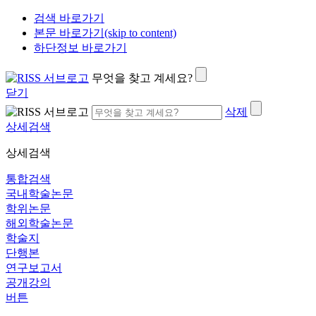
검색 바로가기
본문 바로가기(skip to content)
하단정보 바로가기
무엇을 찾고 계세요?
닫기
삭제
상세검색
상세검색
통합검색
국내학술논문
학위논문
해외학술논문
학술지
단행본
연구보고서
공개강의
버튼