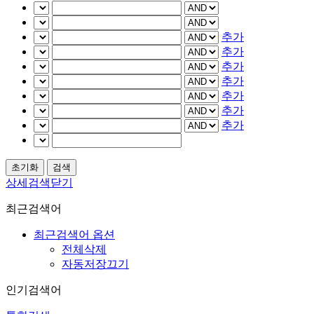
추가
추가
추가
추가
추가
추가
추가
상세검색닫기
최근검색어
최근검색어 옵션
전체삭제
자동저장끄기
인기검색어