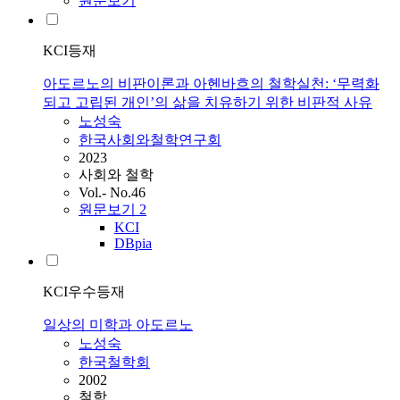
원문보기
KCI등재
아도르노의 비판이론과 아헨바흐의 철학실천: ‘무력화
되고 고립된 개인’의 삶을 치유하기 위한 비판적 사유
노
성숙
한국사회와철학연구회
2023
사회와 철학
Vol.- No.46
원문보기
2
KCI
DBpia
KCI우수등재
일상의 미학과 아도르노
노
성숙
한국철학회
2002
철학