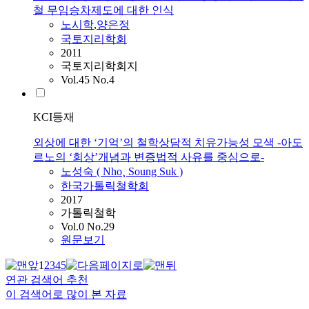
철 무임승차제도에 대한 인식
노
시학
,
양은정
국토지리학회
2011
국토지리학회지
Vol.45 No.4
KCI등재
외상에 대한 ‘기억’의 철학상담적 치유가능성 모색 -아도
르노의 ‘회상’개념과 변증법적 사유를 중심으로-
노
성숙 ( Nho¸ Soung Suk )
한국가톨릭철학회
2017
가톨릭철학
Vol.0 No.29
원문보기
1
2
3
4
5
연관 검색어 추천
이 검색어로 많이 본 자료