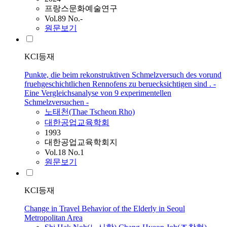
프랑스문화예술연구
Vol.89 No.-
원문보기
KCI등재
Punkte, die beim rekonstruktiven Schmelzversuch des vorund
fruehgeschichtlichen Rennofens zu beruecksichtigen sind . -
Eine Vergleichsanalyse von 9 experimentellen
Schmelzversuchen -
노
태천(Thae Tscheon Rho)
대한공업교육학회
1993
대한공업교육학회지
Vol.18 No.1
원문보기
KCI등재
Change in Travel Behavior of the Elderly in Seoul
Metropolitan Area