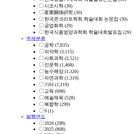
시조시학
(30)
産業關係硏究
(30)
한국콘크리트학회 학술대회 논문집
(30)
공업화학
(29)
한국식품영양과학회 학술대회발표집
(29)
주제분류
공학
(7,835)
의약학
(3,115)
사회과학
(2,521)
인문학
(1,468)
농수해양
(1,326)
자연과학
(1,319)
기타
(1,119)
교육
(698)
예술체육
(528)
복합학
(299)
9
(1)
발행연도
2026
(298)
2025
(808)