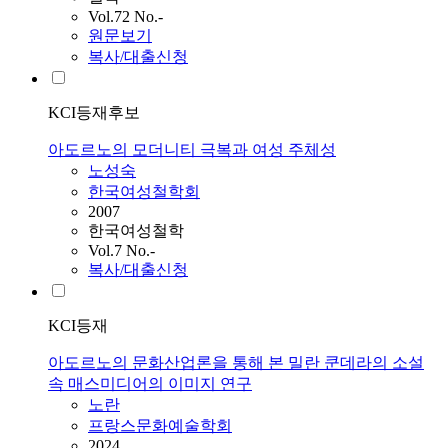
Vol.72 No.-
원문보기
복사/대출신청
KCI등재후보
아도르노의 모더니티 극복과 여성 주체성
노
성숙
한국여성철학회
2007
한국여성철학
Vol.7 No.-
복사/대출신청
KCI등재
아도르노의 문화산업론을 통해 본 밀란 쿤데라의 소설
속 매스미디어의 이미지 연구
노
란
프랑스문화예술학회
2024