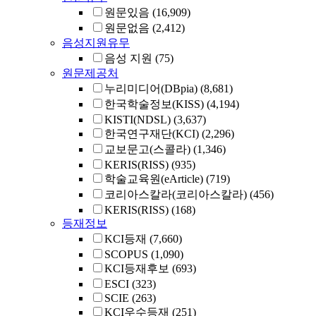
원문있음
(16,909)
원문없음
(2,412)
음성지원유무
음성 지원
(75)
원문제공처
누리미디어(DBpia)
(8,681)
한국학술정보(KISS)
(4,194)
KISTI(NDSL)
(3,637)
한국연구재단(KCI)
(2,296)
교보문고(스콜라)
(1,346)
KERIS(RISS)
(935)
학술교육원(eArticle)
(719)
코리아스칼라(코리아스칼라)
(456)
KERIS(RISS)
(168)
등재정보
KCI등재
(7,660)
SCOPUS
(1,090)
KCI등재후보
(693)
ESCI
(323)
SCIE
(263)
KCI우수등재
(251)