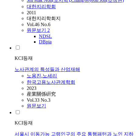
Shi Hak Noh(
노
시학)
,
Chang-Hyeon Joh(조창현)
대한지리학회
2011
대한지리학회지
Vol.46 No.6
원문보기
2
NDSL
DBpia
KCI등재
노사관계의 특성들과 산업재해
노
용진
,
노
세리
한국고용노사관계학회
2023
産業關係硏究
Vol.33 No.3
원문보기
KCI등재
서울시 이동가능 고령인구의 주요 통행패턴과 노인 지하