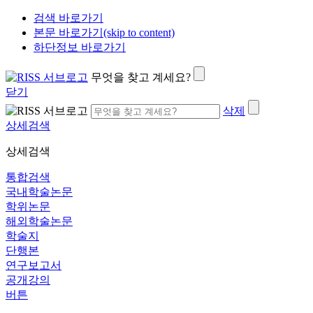
검색 바로가기
본문 바로가기(skip to content)
하단정보 바로가기
무엇을 찾고 계세요?
닫기
삭제
상세검색
상세검색
통합검색
국내학술논문
학위논문
해외학술논문
학술지
단행본
연구보고서
공개강의
버튼