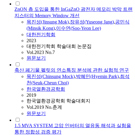
ZnON 층 도입을 통한 InGaZnO 광전자 메모리 박막 트랜
지스터의 Memory Window 개선
목진성
(Jinsung Mok)
,
장유성(Yuseong Jang)
,
공민식
(Minsik Kong)
,
이수연(Soo-Yeon Lee)
대한전기학회
2023
대한전기학회 학술대회 논문집
Vol.2023 No.7
원문보기
축산 폐기물 펠릿의 연소특징 분석에 관한 실험적 연구
목진성
(Chinsung Mock)
,
박혜민(Hyemin Park)
,
최석
천(Seuk-Cheun Choi)
한국열환경공학회
2019
한국열환경공학회 학술대회지
Vol.2019 No.춘계
원문보기
1.5 MVA SYSTEM 고압 인버터의 열유동 해석과 실험을
통한 정합성 검증 평가