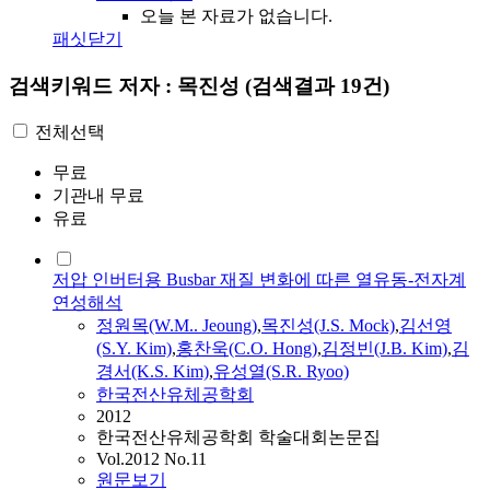
오늘 본 자료가 없습니다.
패싯닫기
검색키워드
저자 : 목진성
(검색결과 19건)
전체선택
무료
기관내 무료
유료
저압 인버터용 Busbar 재질 변화에 따른 열유동-전자계
연성해석
정원
목
(W.M.. Jeoung)
,
목진성
(J.S. Mock)
,
김선영
(S.Y. Kim)
,
홍찬욱(C.O. Hong)
,
김정빈(J.B. Kim)
,
김
경서(K.S. Kim)
,
유성열(S.R. Ryoo)
한국전산유체공학회
2012
한국전산유체공학회 학술대회논문집
Vol.2012 No.11
원문보기