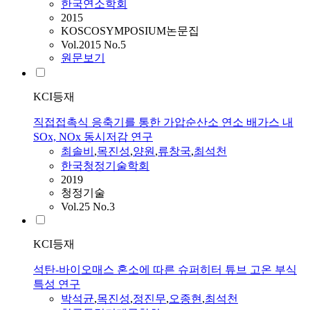
한국연소학회
2015
KOSCOSYMPOSIUM논문집
Vol.2015 No.5
원문보기
KCI등재
직접접촉식 응축기를 통한 가압순산소 연소 배가스 내
SOx, NOx 동시저감 연구
최솔비
,
목진성
,
양원
,
류창국
,
최석천
한국청정기술학회
2019
청정기술
Vol.25 No.3
KCI등재
석탄-바이오매스 혼소에 따른 슈퍼히터 튜브 고온 부식
특성 연구
박석균
,
목진성
,
정진무
,
오종현
,
최석천