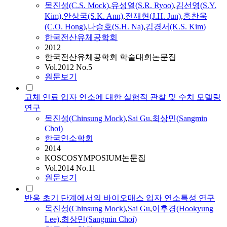
목진성
(C.S. Mock)
,
유성열(S.R. Ryoo)
,
김선영(S.Y.
Kim)
,
안상국(S.K. Ann)
,
전재현(J.H. Jun)
,
홍찬욱
(C.O. Hong)
,
나승호(S.H. Na)
,
김경서(K.S. Kim)
한국전산유체공학회
2012
한국전산유체공학회 학술대회논문집
Vol.2012 No.5
원문보기
고체 연료 입자 연소에 대한 실험적 관찰 및 수치 모델링
연구
목진성
(Chinsung Mock)
,
Sai Gu
,
최상민(Sangmin
Choi)
한국연소학회
2014
KOSCOSYMPOSIUM논문집
Vol.2014 No.11
원문보기
반응 초기 단계에서의 바이오매스 입자 연소특성 연구
목진성
(Chinsung Mock)
,
Sai Gu
,
이후경(Hookyung
Lee)
,
최상민(Sangmin Choi)