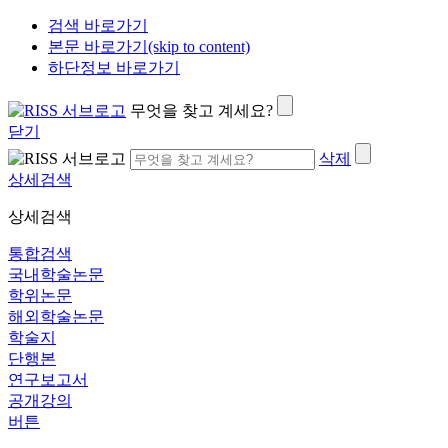
검색 바로가기
본문 바로가기(skip to content)
하단정보 바로가기
무엇을 찾고 계세요?
닫기
삭제
상세검색
상세검색
통합검색
국내학술논문
학위논문
해외학술논문
학술지
단행본
연구보고서
공개강의
버튼