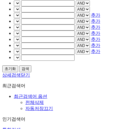
추가
추가
추가
추가
추가
추가
추가
상세검색닫기
최근검색어
최근검색어 옵션
전체삭제
자동저장끄기
인기검색어