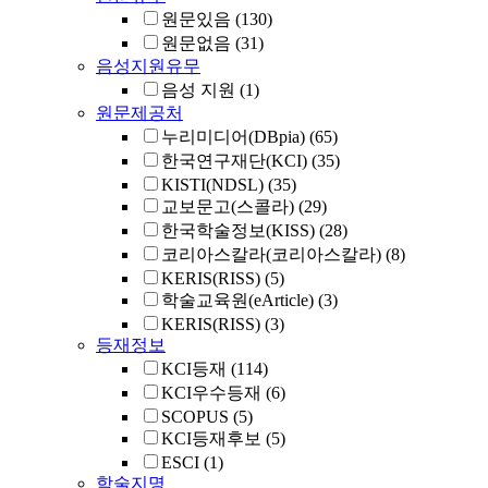
원문있음
(130)
원문없음
(31)
음성지원유무
음성 지원
(1)
원문제공처
누리미디어(DBpia)
(65)
한국연구재단(KCI)
(35)
KISTI(NDSL)
(35)
교보문고(스콜라)
(29)
한국학술정보(KISS)
(28)
코리아스칼라(코리아스칼라)
(8)
KERIS(RISS)
(5)
학술교육원(eArticle)
(3)
KERIS(RISS)
(3)
등재정보
KCI등재
(114)
KCI우수등재
(6)
SCOPUS
(5)
KCI등재후보
(5)
ESCI
(1)
학술지명