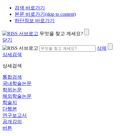
검색 바로가기
본문 바로가기(skip to content)
하단정보 바로가기
무엇을 찾고 계세요?
닫기
삭제
상세검색
상세검색
통합검색
국내학술논문
학위논문
해외학술논문
학술지
단행본
연구보고서
공개강의
버튼