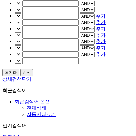
추가
추가
추가
추가
추가
추가
추가
상세검색닫기
최근검색어
최근검색어 옵션
전체삭제
자동저장끄기
인기검색어