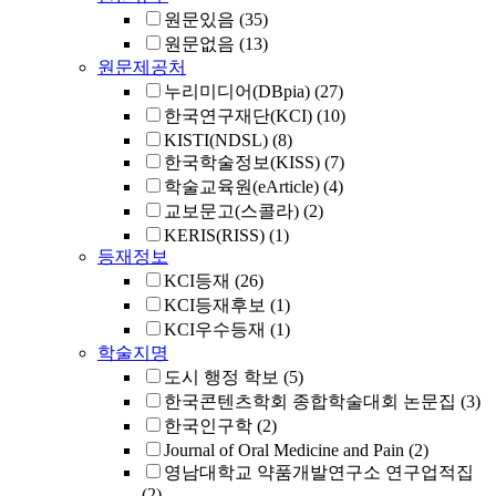
원문있음
(35)
원문없음
(13)
원문제공처
누리미디어(DBpia)
(27)
한국연구재단(KCI)
(10)
KISTI(NDSL)
(8)
한국학술정보(KISS)
(7)
학술교육원(eArticle)
(4)
교보문고(스콜라)
(2)
KERIS(RISS)
(1)
등재정보
KCI등재
(26)
KCI등재후보
(1)
KCI우수등재
(1)
학술지명
도시 행정 학보
(5)
한국콘텐츠학회 종합학술대회 논문집
(3)
한국인구학
(2)
Journal of Oral Medicine and Pain
(2)
영남대학교 약품개발연구소 연구업적집
(2)