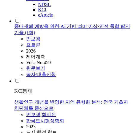
NDSL
KCI
eArticle
중대재해 예방을 위한 AI 기반 설비 이상·안전 통합 탐지
기술 (1회)
민보경
프로콘
2026
제어계측
Vol.- No.459
원문보기
복사/대출신청
KCI등재
생활인구 개념을 반영한 지역 유형화 분석: 전국 기초자
치단체를 중심으로
민보경
,
최지선
한국도시행정학회
2023
도시 행정 학보