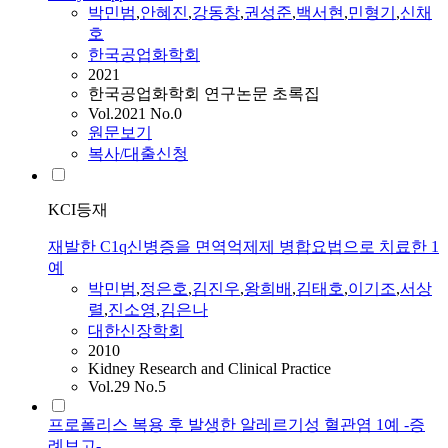
박민범
,
안혜진
,
강동창
,
권성준
,
백서현
,
민형기
,
신채
호
한국공업화학회
2021
한국공업화학회 연구논문 초록집
Vol.2021 No.0
원문보기
복사/대출신청
KCI등재
재발한 C1q신병증을 면역억제제 병합요법으로 치료한 1
예
박민범
,
정은호
,
김진우
,
왕희배
,
김태호
,
이기조
,
서상
렬
,
진소영
,
김은나
대한신장학회
2010
Kidney Research and Clinical Practice
Vol.29 No.5
프로폴리스 복용 후 발생한 알레르기성 혈관염 1예 -증
례보고-