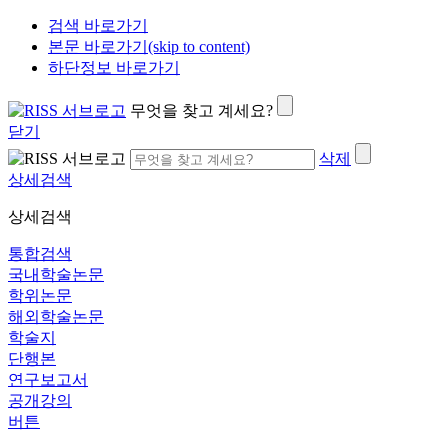
검색 바로가기
본문 바로가기(skip to content)
하단정보 바로가기
무엇을 찾고 계세요?
닫기
삭제
상세검색
상세검색
통합검색
국내학술논문
학위논문
해외학술논문
학술지
단행본
연구보고서
공개강의
버튼