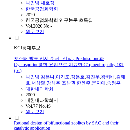
박민범
,
채호정
한국공업화학회
2020
한국공업화학회 연구논문 초록집
Vol.2020 No.-
원문보기
KCI등재후보
포스터 발표 전시 순서 : 신장 ; Prednisolone과
Cyclosporine병합 요법으로 치료한 C1q nephropathy 1예
(초)
박민범
,
김은나
,
이기조
,
정은호
,
김진우
,
왕희배
,
김태
호
,
서상렬
,
강석우
,
조삼권
,
한윤주
,
문지애
,
송정훈
대한내과학회
2009
대한내과학회지
Vol.77 No.4S
원문보기
Rational design of bifunctional zeolites by SAC and their
catalytic application