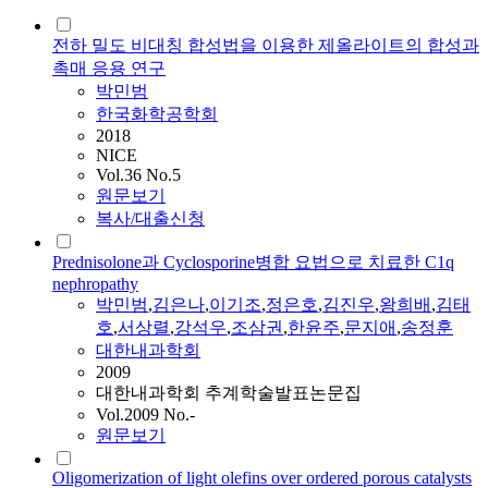
전하 밀도 비대칭 합성법을 이용한 제올라이트의 합성과
촉매 응용 연구
박민범
한국화학공학회
2018
NICE
Vol.36 No.5
원문보기
복사/대출신청
Prednisolone과 Cyclosporine병합 요법으로 치료한 C1q
nephropathy
박민범
,
김은나
,
이기조
,
정은호
,
김진우
,
왕희배
,
김태
호
,
서상렬
,
강석우
,
조삼권
,
한윤주
,
문지애
,
송정훈
대한내과학회
2009
대한내과학회 추계학술발표논문집
Vol.2009 No.-
원문보기
Oligomerization of light olefins over ordered porous catalysts