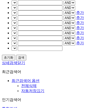
추가
추가
추가
추가
추가
추가
추가
상세검색닫기
최근검색어
최근검색어 옵션
전체삭제
자동저장끄기
인기검색어