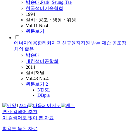
박승태
,
Park, Seung-Tae
한국설비기술협회
1994
설비 : 공조ㆍ냉동ㆍ위생
Vol.11 No.4
원문보기
에너지이용합리화자금 신규융자지원 받는 제습 공조장
치의 활용
박승태
대한설비공학회
2014
설비저널
Vol.43 No.4
원문보기
2
NDSL
DBpia
1
2
3
4
5
연관 검색어 추천
이 검색어로 많이 본 자료
활용도 높은 자료