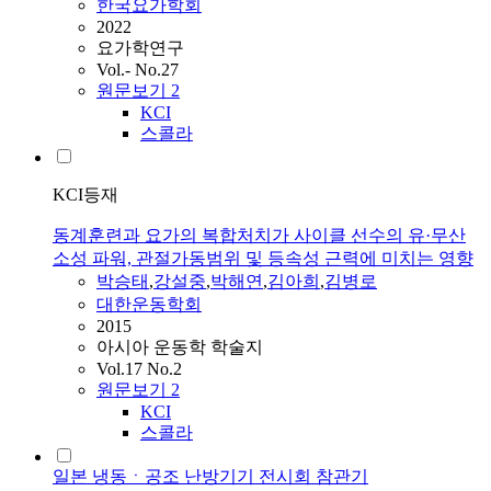
한국요가학회
2022
요가학연구
Vol.- No.27
원문보기
2
KCI
스콜라
KCI등재
동계훈련과 요가의 복합처치가 사이클 선수의 유·무산
소성 파워, 관절가동범위 및 등속성 근력에 미치는 영향
박승태
,
강설중
,
박해연
,
김아희
,
김병로
대한운동학회
2015
아시아 운동학 학술지
Vol.17 No.2
원문보기
2
KCI
스콜라
일본 냉동ㆍ공조 난방기기 전시회 참관기