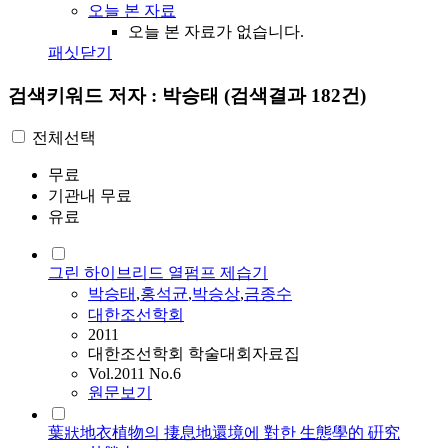
오늘 본 자료
오늘 본 자료가 없습니다.
패싯닫기
검색키워드
저자 : 박승태
(검색결과 182건)
전체선택
무료
기관내 무료
유료
그린 하이브리드 열펌프 제습기
박승태
,
홍석균
,
박승상
,
금종수
대한조선학회
2011
대한조선학회 학술대회자료집
Vol.2011 No.6
원문보기
葉狀地衣植物의 捿息地還境에 對한 生態學的 硏究