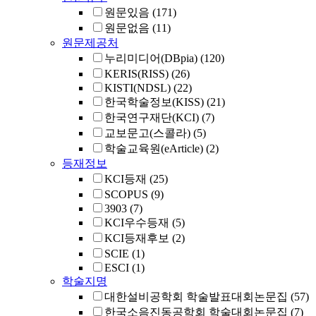
원문있음
(171)
원문없음
(11)
원문제공처
누리미디어(DBpia)
(120)
KERIS(RISS)
(26)
KISTI(NDSL)
(22)
한국학술정보(KISS)
(21)
한국연구재단(KCI)
(7)
교보문고(스콜라)
(5)
학술교육원(eArticle)
(2)
등재정보
KCI등재
(25)
SCOPUS
(9)
3903
(7)
KCI우수등재
(5)
KCI등재후보
(2)
SCIE
(1)
ESCI
(1)
학술지명
대한설비공학회 학술발표대회논문집
(57)
한국소음진동공학회 학술대회논문집
(7)