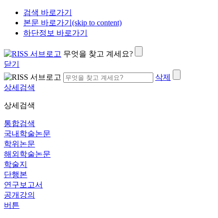
검색 바로가기
본문 바로가기(skip to content)
하단정보 바로가기
무엇을 찾고 계세요?
닫기
삭제
상세검색
상세검색
통합검색
국내학술논문
학위논문
해외학술논문
학술지
단행본
연구보고서
공개강의
버튼