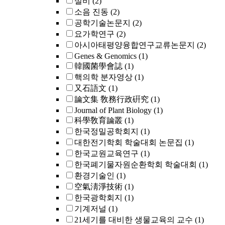
설비
(2)
소음 진동
(2)
공학기술논문지
(2)
요가학연구
(2)
아시아태평양융합연구교류논문지
(2)
Genes & Genomics
(1)
韓國菌學會誌
(1)
핵의학 분자영상
(1)
又石語文
(1)
論文集 敎務行政硏究
(1)
Journal of Plant Biology
(1)
科學敎育論叢
(1)
한국정밀공학회지
(1)
대한전기학회 학술대회 논문집
(1)
한국교원교육연구
(1)
한국폐기물자원순환학회 학술대회
(1)
환경기술인
(1)
空氣淸淨技術
(1)
한국광학회지
(1)
기계저널
(1)
21세기를 대비한 생물교육의 교수
(1)