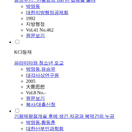
행정수기 : 안흥항의 100 년 갈증을 풀다
박영동
대한지방행정공제회
1992
지방행정
Vol.41 No.462
원문보기
KCI등재
파라미타와 청소년 포교
박영동
,
유승무
대각사상연구원
2005
大覺思想
Vol.8 No.-
원문보기
복사/대출신청
기왕제왕절개술 후에 생긴 자궁과 복역간의 누공
박영동
,
황동훈
대한산부인과학회