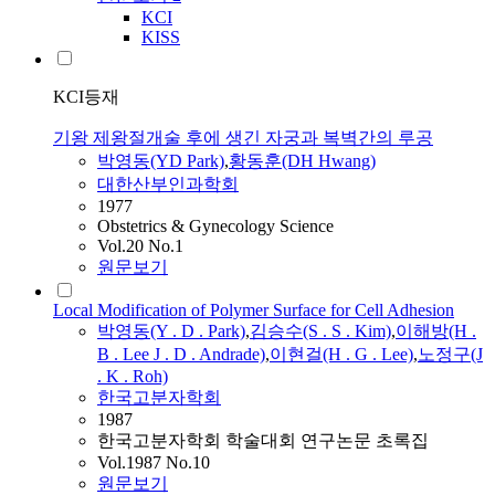
KCI
KISS
KCI등재
기왕 제왕절개술 후에 생긴 자궁과 복벽간의 루공
박영동
(YD Park)
,
황동훈(DH Hwang)
대한산부인과학회
1977
Obstetrics & Gynecology Science
Vol.20 No.1
원문보기
Local Modification of Polymer Surface for Cell Adhesion
박영동
(Y . D . Park)
,
김승수(S . S . Kim)
,
이해방(H .
B . Lee J . D . Andrade)
,
이현걸(H . G . Lee)
,
노정구(J
. K . Roh)
한국고분자학회
1987
한국고분자학회 학술대회 연구논문 초록집
Vol.1987 No.10
원문보기