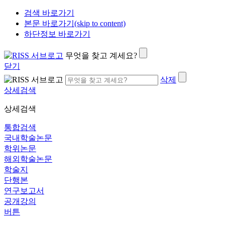
검색 바로가기
본문 바로가기(skip to content)
하단정보 바로가기
무엇을 찾고 계세요?
닫기
삭제
상세검색
상세검색
통합검색
국내학술논문
학위논문
해외학술논문
학술지
단행본
연구보고서
공개강의
버튼