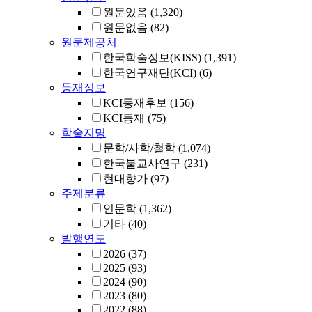
원문있음
(1,320)
원문없음
(82)
원문제공처
한국학술정보(KISS)
(1,391)
한국연구재단(KCI)
(6)
등재정보
KCI등재후보
(156)
KCI등재
(75)
학술지명
문학/사학/철학
(1,074)
한국불교사연구
(231)
현대향가
(97)
주제분류
인문학
(1,362)
기타
(40)
발행연도
2026
(37)
2025
(93)
2024
(90)
2023
(80)
2022
(88)