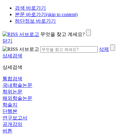
검색 바로가기
본문 바로가기(skip to content)
하단정보 바로가기
무엇을 찾고 계세요?
닫기
삭제
상세검색
상세검색
통합검색
국내학술논문
학위논문
해외학술논문
학술지
단행본
연구보고서
공개강의
버튼