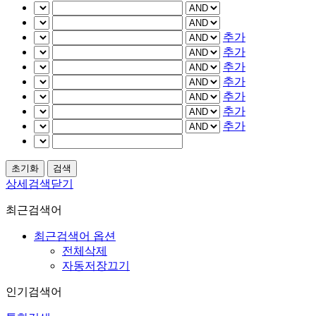
추가
추가
추가
추가
추가
추가
추가
상세검색닫기
최근검색어
최근검색어 옵션
전체삭제
자동저장끄기
인기검색어