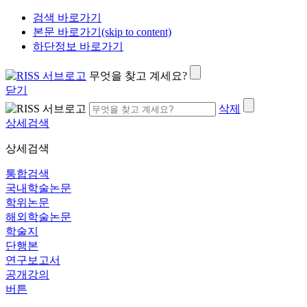
검색 바로가기
본문 바로가기(skip to content)
하단정보 바로가기
무엇을 찾고 계세요?
닫기
삭제
상세검색
상세검색
통합검색
국내학술논문
학위논문
해외학술논문
학술지
단행본
연구보고서
공개강의
버튼