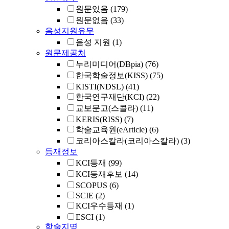
원문있음
(179)
원문없음
(33)
음성지원유무
음성 지원
(1)
원문제공처
누리미디어(DBpia)
(76)
한국학술정보(KISS)
(75)
KISTI(NDSL)
(41)
한국연구재단(KCI)
(22)
교보문고(스콜라)
(11)
KERIS(RISS)
(7)
학술교육원(eArticle)
(6)
코리아스칼라(코리아스칼라)
(3)
등재정보
KCI등재
(99)
KCI등재후보
(14)
SCOPUS
(6)
SCIE
(2)
KCI우수등재
(1)
ESCI
(1)
학술지명