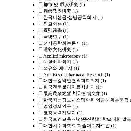
都市 및 環境硏究
(1)
圓佛敎學硏究
(1)
한국미생물·생명공학회지
(1)
외교학총
(1)
慶熙醫學
(1)
국방연구
(1)
전자공학회논문지
(1)
道敎文化硏究
(1)
Applied microscopy
(1)
대한화학회지
(1)
석유와 에너지
(1)
Archives of Pharmacal Research
(1)
대한구강악안면외과학회지
(1)
한국전문물리치료학회지
(1)
最高農業經營者課程 論文集
(1)
한국지능정보시스템학회 학술대회논문집
경영경제연구
(1)
코칭능력개발지
(1)
한국보건교육·건강증진학회 학술대회 발
대한치주과학회 학술대회자료집
(1)