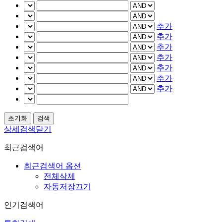
추가
추가
추가
추가
추가
추가
추가
상세검색닫기
최근검색어
최근검색어 옵션
전체삭제
자동저장끄기
인기검색어