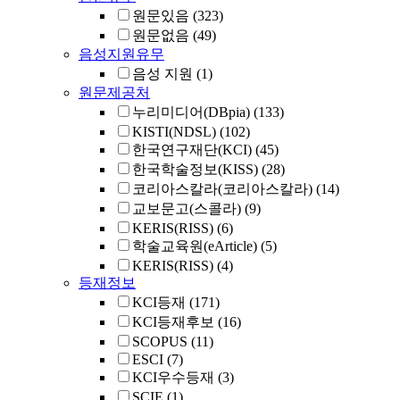
원문있음
(323)
원문없음
(49)
음성지원유무
음성 지원
(1)
원문제공처
누리미디어(DBpia)
(133)
KISTI(NDSL)
(102)
한국연구재단(KCI)
(45)
한국학술정보(KISS)
(28)
코리아스칼라(코리아스칼라)
(14)
교보문고(스콜라)
(9)
KERIS(RISS)
(6)
학술교육원(eArticle)
(5)
KERIS(RISS)
(4)
등재정보
KCI등재
(171)
KCI등재후보
(16)
SCOPUS
(11)
ESCI
(7)
KCI우수등재
(3)
SCIE
(1)