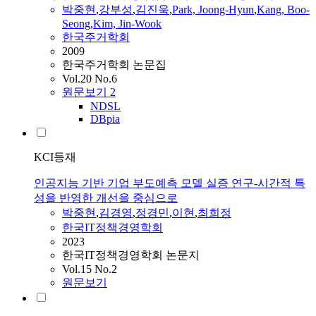
박중현
,
강부성
,
김진욱
,
Park, Joong-Hyun
,
Kang, Boo-
Seong
,
Kim, Jin-Wook
한국주거학회
2009
한국주거학회 논문집
Vol.20 No.6
원문보기
2
NDSL
DBpia
KCI등재
인공지능 기반 기업 부도예측 모델 실증 연구-시간적 특
성을 반영한 개선을 중심으로
박중현
,
김경영
,
정경민
,
이현
,
최희정
한국IT정책경영학회
2023
한국IT정책경영학회 논문지
Vol.15 No.2
원문보기