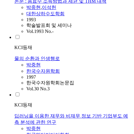
논문 : 음료수 소득방법과 세균 및 THM 대책
박중현
,
이석헌
대한상하수도학회
1993
학술발표회 및 세미나
Vol.1993 No.-
KCI등재
물의 순환과 인생행로
박중현
한국수자원학회
1997
한국수자원학회논문집
Vol.30 No.3
KCI등재
딥러닝을 이용한 재무와 비재무 정보 기반 기업부도 예
측 분석에 관한 연구
박중현