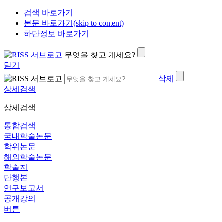
검색 바로가기
본문 바로가기(skip to content)
하단정보 바로가기
무엇을 찾고 계세요?
닫기
삭제
상세검색
상세검색
통합검색
국내학술논문
학위논문
해외학술논문
학술지
단행본
연구보고서
공개강의
버튼