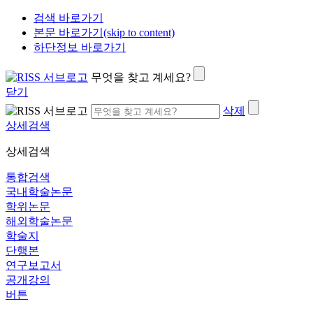
검색 바로가기
본문 바로가기(skip to content)
하단정보 바로가기
무엇을 찾고 계세요?
닫기
삭제
상세검색
상세검색
통합검색
국내학술논문
학위논문
해외학술논문
학술지
단행본
연구보고서
공개강의
버튼