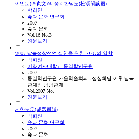
이인문(李寅文)의 송계한담도(松溪閑談圖)
박희진
숲과 문화 연구회
2007
숲과 문화
Vol.16 No.3
원문보기
'2007 남북정상선언 실천을 위한 NGO의 역할
박희진
이화여자대학교 통일학연구원
2007
통일학연구원 가을학술회의 : 정상회담 이후 남북
관계와 남남관계
Vol.2007 No.
원문보기
세한도운(歲寒圖韻)
박희진
숲과 문화 연구회
2007
숲과 문화