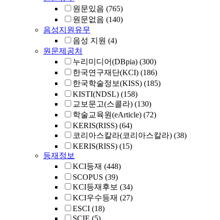
원문있음
(765)
원문없음
(140)
음성지원유무
음성 지원
(4)
원문제공처
누리미디어(DBpia)
(300)
한국연구재단(KCI)
(186)
한국학술정보(KISS)
(185)
KISTI(NDSL)
(158)
교보문고(스콜라)
(130)
학술교육원(eArticle)
(72)
KERIS(RISS)
(64)
코리아스칼라(코리아스칼라)
(38)
KERIS(RISS)
(15)
등재정보
KCI등재
(448)
SCOPUS
(39)
KCI등재후보
(34)
KCI우수등재
(27)
ESCI
(18)
SCIE
(5)