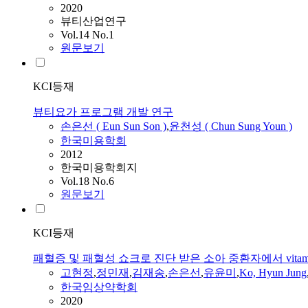
2020
뷰티산업연구
Vol.14 No.1
원문보기
KCI등재
뷰티요가 프로그램 개발 연구
손은선
(
Eun
Sun
Son
)
,
윤천성 ( Chun Sung Youn )
한국미용학회
2012
한국미용학회지
Vol.18 No.6
원문보기
KCI등재
패혈증 및 패혈성 쇼크로 진단 받은 소아 중환자에서 vitamin 
고현정
,
정민재
,
김재송
,
손은선
,
유윤미
,
Ko, Hyun Jung
한국임상약학회
2020