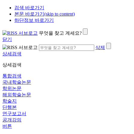
검색 바로가기
본문 바로가기(skip to content)
하단정보 바로가기
무엇을 찾고 계세요?
닫기
삭제
상세검색
상세검색
통합검색
국내학술논문
학위논문
해외학술논문
학술지
단행본
연구보고서
공개강의
버튼