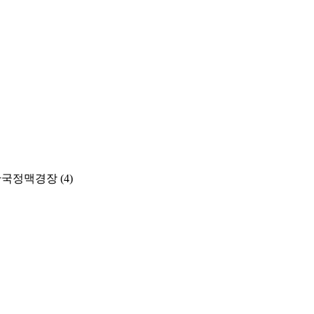
lism(한국정맥경장
(4)