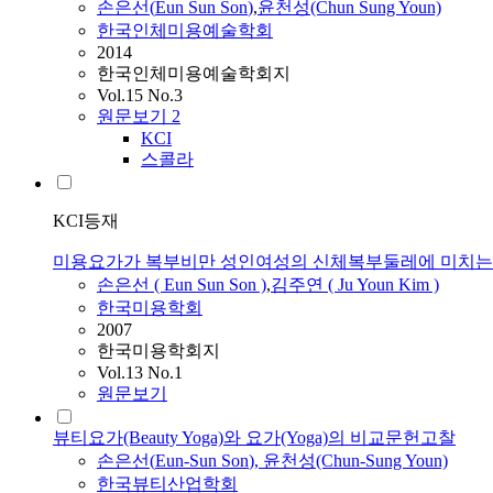
손은선
(
Eun
Sun
Son
)
,
윤천성(Chun Sung Youn)
한국인체미용예술학회
2014
한국인체미용예술학회지
Vol.15 No.3
원문보기
2
KCI
스콜라
KCI등재
미용요가가 복부비만 성인여성의 신체복부둘레에 미치는
손은선
(
Eun
Sun
Son
)
,
김주연 ( Ju Youn Kim )
한국미용학회
2007
한국미용학회지
Vol.13 No.1
원문보기
뷰티요가(Beauty Yoga)와 요가(Yoga)의 비교문헌고찰
손은선
(
Eun
-
Sun
Son
), 윤천성(Chun-Sung Youn)
한국뷰티산업학회