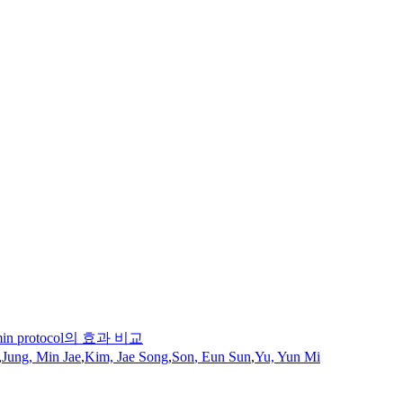
protocol의 효과 비교
,
Jung, Min Jae
,
Kim, Jae Song
,
Son
,
Eun
Sun
,
Yu, Yun Mi