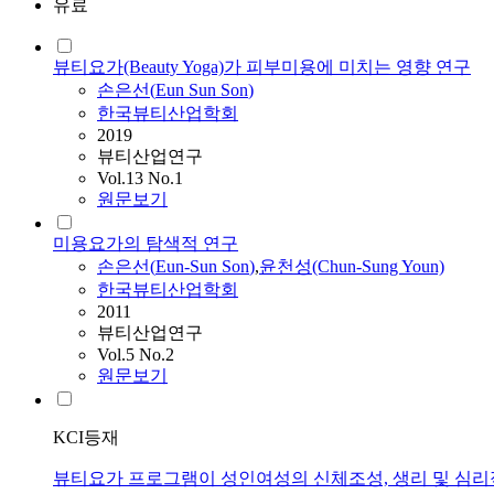
유료
뷰티요가(Beauty Yoga)가 피부미용에 미치는 영향 연구
손은선
(
Eun
Sun
Son
)
한국뷰티산업학회
2019
뷰티산업연구
Vol.13 No.1
원문보기
미용요가의 탐색적 연구
손은선
(
Eun
-
Sun
Son
)
,
윤천성(Chun-Sung Youn)
한국뷰티산업학회
2011
뷰티산업연구
Vol.5 No.2
원문보기
KCI등재
뷰티요가 프로그램이 성인여성의 신체조성, 생리 및 심리