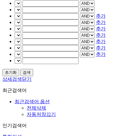
추가
추가
추가
추가
추가
추가
추가
상세검색닫기
최근검색어
최근검색어 옵션
전체삭제
자동저장끄기
인기검색어