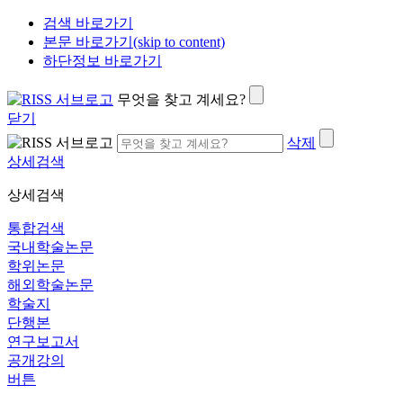
검색 바로가기
본문 바로가기(skip to content)
하단정보 바로가기
무엇을 찾고 계세요?
닫기
삭제
상세검색
상세검색
통합검색
국내학술논문
학위논문
해외학술논문
학술지
단행본
연구보고서
공개강의
버튼