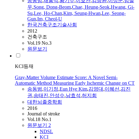
송동범
,
채흥석
,
황기수
,
이호찬
,
김승환
,
이성군
,
임철
우
,
Song, Dong-Beom
,
Chae, Heung-Seok
,
Hwang, Gi-
Su
,
Lee, Ho-Chan
,
Kim, Seung-Hwan
,
Lee, Seong-
Gun
,
Im, Cheol-U
한국건축구조기술사회
2012
건축구조
Vol.19 No.3
원문보기
KCI등재
Gray-Matter Volume Estimate Score: A Novel Semi-
Automatic Method Measuring Early Ischemic Change on CT
송동범
,
이기정
,
Eun Hye Kim
,
김영대
,
이혜선
,
김진
권
,
송태진
,
안성수
,
남효석
,
허지회
대한뇌졸중학회
2016
Journal of stroke
Vol.18 No.1
원문보기
2
NDSL
KCI