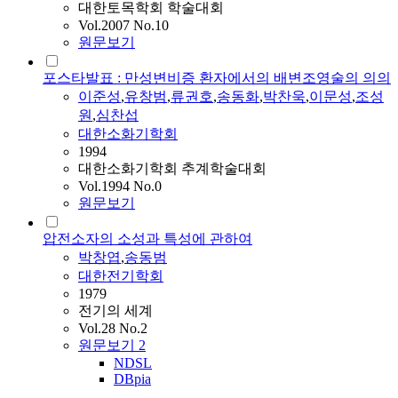
대한토목학회 학술대회
Vol.2007 No.10
원문보기
포스타발표 : 만성변비증 환자에서의 배변조영술의 의의
이준성
,
유창
범
,
류권호
,
송동
화
,
박찬욱
,
이문성
,
조성
원
,
심찬섭
대한소화기학회
1994
대한소화기학회 추계학술대회
Vol.1994 No.0
원문보기
압전소자의 소성과 특성에 관하여
박창엽
,
송동범
대한전기학회
1979
전기의 세계
Vol.28 No.2
원문보기
2
NDSL
DBpia