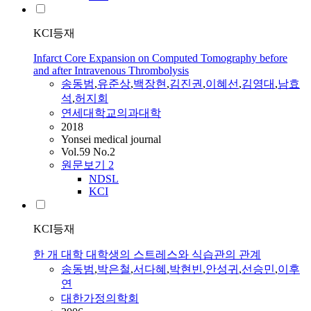
KCI등재
Infarct Core Expansion on Computed Tomography before
and after Intravenous Thrombolysis
송동범
,
유준상
,
백장현
,
김진권
,
이혜선
,
김영대
,
남효
석
,
허지회
연세대학교의과대학
2018
Yonsei medical journal
Vol.59 No.2
원문보기
2
NDSL
KCI
KCI등재
한 개 대학 대학생의 스트레스와 식습관의 관계
송동범
,
박은철
,
서다혜
,
박현빈
,
안성귀
,
선승민
,
이후
연
대한가정의학회