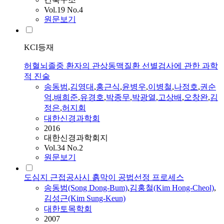
Vol.19 No.4
원문보기
KCI등재
허혈뇌졸중 환자의 관상동맥질환 선별검사에 관한 과학
적 진술
송동범
,
김영대
,
홍근식
,
윤병우
,
이병철
,
나정호
,
권순
억
,
배희준
,
유경호
,
박종무
,
박광열
,
고상배
,
오창완
,
김
정은
,
허지회
대한신경과학회
2016
대한신경과학회지
Vol.34 No.2
원문보기
도심지 근접공사시 흙막이 공법선정 프로세스
송동범
(Song Dong-Bum)
,
김홍철(Kim Hong-Cheol)
,
김성근(Kim Sung-Keun)
대한토목학회
2007