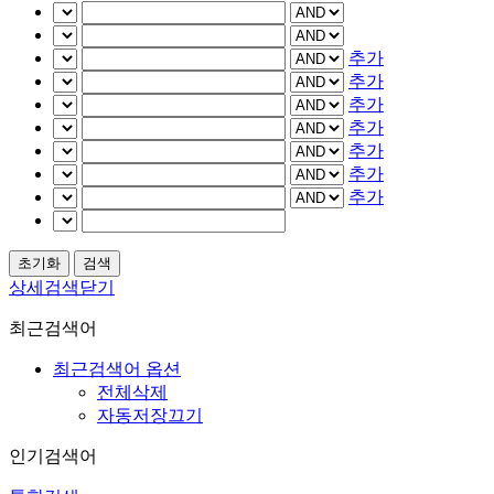
추가
추가
추가
추가
추가
추가
추가
상세검색닫기
최근검색어
최근검색어 옵션
전체삭제
자동저장끄기
인기검색어