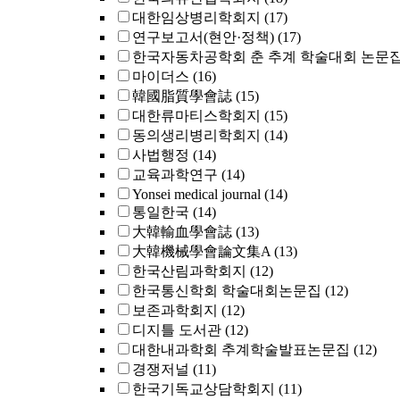
대한임상병리학회지
(17)
연구보고서(현안·정책)
(17)
한국자동차공학회 춘 추계 학술대회 논문
마이더스
(16)
韓國脂質學會誌
(15)
대한류마티스학회지
(15)
동의생리병리학회지
(14)
사법행정
(14)
교육과학연구
(14)
Yonsei medical journal
(14)
통일한국
(14)
大韓輸血學會誌
(13)
大韓機械學會論文集A
(13)
한국산림과학회지
(12)
한국통신학회 학술대회논문집
(12)
보존과학회지
(12)
디지틀 도서관
(12)
대한내과학회 추계학술발표논문집
(12)
경쟁저널
(11)
한국기독교상담학회지
(11)