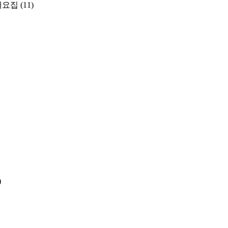
개요집
(11)
)