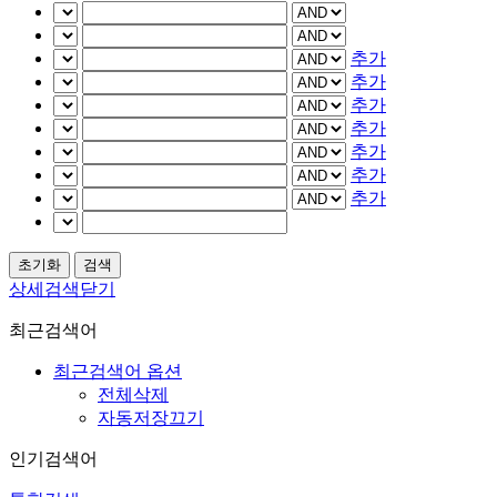
추가
추가
추가
추가
추가
추가
추가
상세검색닫기
최근검색어
최근검색어 옵션
전체삭제
자동저장끄기
인기검색어