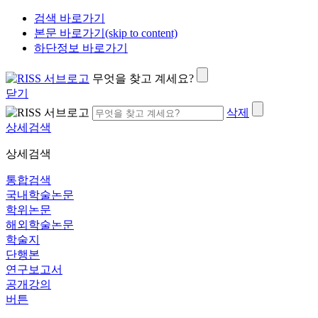
검색 바로가기
본문 바로가기(skip to content)
하단정보 바로가기
무엇을 찾고 계세요?
닫기
삭제
상세검색
상세검색
통합검색
국내학술논문
학위논문
해외학술논문
학술지
단행본
연구보고서
공개강의
버튼