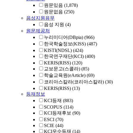
원문있음
(1,878)
원문없음
(250)
음성지원유무
음성 지원
(4)
원문제공처
누리미디어(DBpia)
(966)
한국학술정보(KISS)
(487)
KISTI(NDSL)
(424)
한국연구재단(KCI)
(400)
KERIS(RISS)
(120)
교보문고(스콜라)
(85)
학술교육원(eArticle)
(69)
코리아스칼라(코리아스칼라)
(30)
KERIS(RISS)
(13)
등재정보
KCI등재
(883)
SCOPUS
(114)
KCI등재후보
(90)
ESCI
(70)
SCIE
(44)
KCI우수등재
(14)