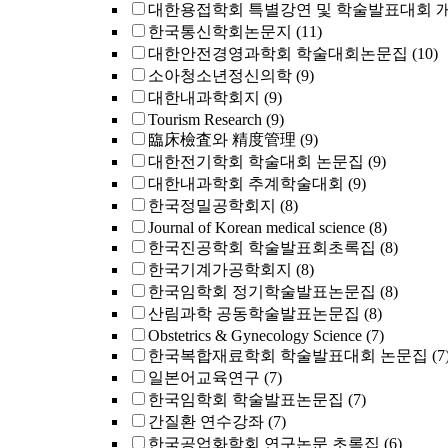
대한용접학회 특별강연 및 학술발표대회 
한국통신학회논문지
(11)
대한안전경영과학회 학술대회논문집
(10)
소아청소년정신의학
(9)
대한내과학회지
(9)
Tourism Research
(9)
臨床檢査와 精度管理
(9)
대한전기학회 학술대회 논문집
(9)
대한내과학회 추계학술대회
(9)
한국정밀공학회지
(8)
Journal of Korean medical science
(8)
한국진공학회 학술발표회초록집
(8)
한국기계가공학회지
(8)
한국임학회 정기학술발표논문집
(8)
산림과학 공동학술발표논문집
(8)
Obstetrics & Gynecology Science
(7)
한국복합재료학회 학술발표대회 논문집
(7
일본어교육연구
(7)
한국임학회 학술발표논문집
(7)
간질환 연수강좌
(7)
한국공업화학회 연구논문 초록집
(6)