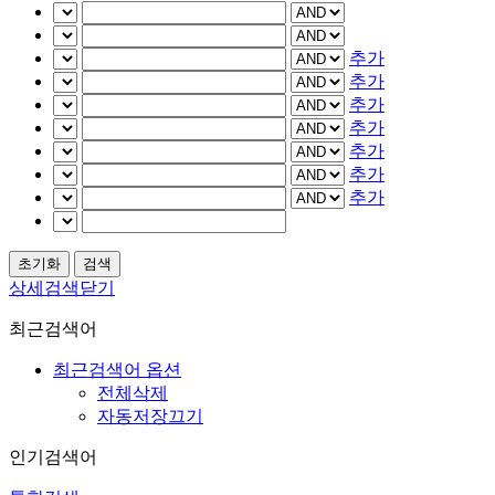
추가
추가
추가
추가
추가
추가
추가
상세검색닫기
최근검색어
최근검색어 옵션
전체삭제
자동저장끄기
인기검색어