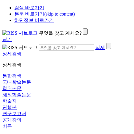
검색 바로가기
본문 바로가기(skip to content)
하단정보 바로가기
무엇을 찾고 계세요?
닫기
삭제
상세검색
상세검색
통합검색
국내학술논문
학위논문
해외학술논문
학술지
단행본
연구보고서
공개강의
버튼