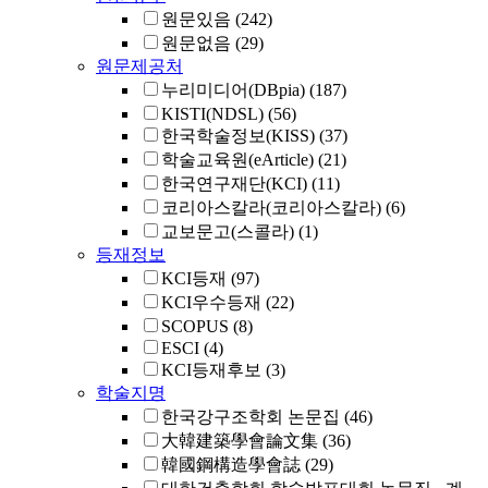
원문있음
(242)
원문없음
(29)
원문제공처
누리미디어(DBpia)
(187)
KISTI(NDSL)
(56)
한국학술정보(KISS)
(37)
학술교육원(eArticle)
(21)
한국연구재단(KCI)
(11)
코리아스칼라(코리아스칼라)
(6)
교보문고(스콜라)
(1)
등재정보
KCI등재
(97)
KCI우수등재
(22)
SCOPUS
(8)
ESCI
(4)
KCI등재후보
(3)
학술지명
한국강구조학회 논문집
(46)
大韓建築學會論文集
(36)
韓國鋼構造學會誌
(29)