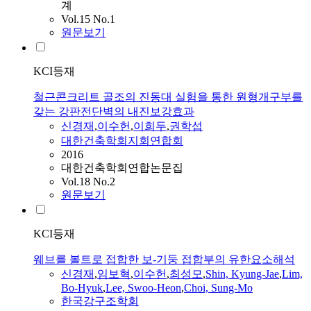
계
Vol.15 No.1
원문보기
KCI등재
철근콘크리트 골조의 진동대 실험을 통한 원형개구부를
갖는 강판전단벽의 내진보강효과
신경재
,
이수헌
,
이희두
,
권학섭
대한건축학회지회연합회
2016
대한건축학회연합논문집
Vol.18 No.2
원문보기
KCI등재
웨브를 볼트로 접합한 보-기둥 접합부의 유한요소해석
신경재
,
임보혁
,
이수헌
,
최성모
,
Shin, Kyung-Jae
,
Lim,
Bo-Hyuk
,
Lee, Swoo-Heon
,
Choi, Sung-Mo
한국강구조학회