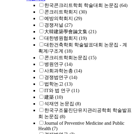
한국콘크리트학회 학술대회 논문집
(64)
콘크리트학회지
(30)
예방의학회지
(29)
경쟁저널
(27)
大韓建築學會論文集
(21)
대한병원협회지
(19)
대한건축학회 학술발표대회 논문집 - 계
획계/구조계
(18)
콘크리트학회논문집
(15)
병원연구
(14)
사회과학논총
(14)
경쟁법연구
(14)
법학논고
(13)
IT와 법 연구
(11)
建築
(10)
석재연 논문집
(8)
한국구조물진단유지관리공학회 학술발표
회 논문집
(8)
Journal of Preventive Medicine and Public
Health
(7)