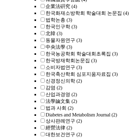
企業法硏究
(4)
한국화재소방학회 학술대회 논문집
(4)
법학논총
(3)
한국인구학
(3)
北韓
(3)
동물자원연구
(3)
中央法學
(3)
한국농공학회 학술대회초록집
(3)
한국방재학회논문집
(3)
소비자법연구
(3)
한국축산학회 심포지움자료집
(3)
신경정신의학
(2)
감염
(2)
산업과경영
(2)
法學論文集
(2)
법과 사회
(2)
Diabetes and Metabolism Journal
(2)
상사판례연구
(2)
經營法律
(2)
대한보건연구
(2)