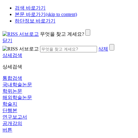
검색 바로가기
본문 바로가기(skip to content)
하단정보 바로가기
무엇을 찾고 계세요?
닫기
삭제
상세검색
상세검색
통합검색
국내학술논문
학위논문
해외학술논문
학술지
단행본
연구보고서
공개강의
버튼