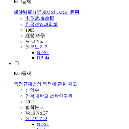
KCI등재
保健醫療分野에서의 O.R의 應用
申英數
,
廉龍權
한국경영과학회
1985
經營 科學
Vol.2 No.-
원문보기
2
NDSL
DBpia
KCI등재
독점규제법의 목적에 관한 재고
신영수
경북대학교 법학연구원
2011
법학논고
Vol.0 No.37
원문보기
2
NDSL