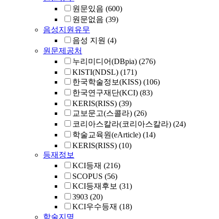
원문있음
(600)
원문없음
(39)
음성지원유무
음성 지원
(4)
원문제공처
누리미디어(DBpia)
(276)
KISTI(NDSL)
(171)
한국학술정보(KISS)
(106)
한국연구재단(KCI)
(83)
KERIS(RISS)
(39)
교보문고(스콜라)
(26)
코리아스칼라(코리아스칼라)
(24)
학술교육원(eArticle)
(14)
KERIS(RISS)
(10)
등재정보
KCI등재
(216)
SCOPUS
(56)
KCI등재후보
(31)
3903
(20)
KCI우수등재
(18)
학술지명