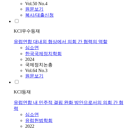
Vol.50 No.4
원문보기
복사/대출신청
KCI우수등재
유럽연합 대내외 협상에서 의회 간 협력의 역할
심소연
한국국제정치학회
2024
국제정치논총
Vol.64 No.3
원문보기
KCI등재
유럽연합 내 민주적 결핍 완화 방안으로서의 의회 간 협
력
심소연
유럽헌법학회
2022