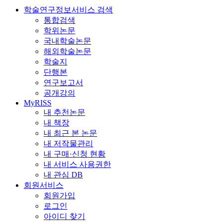
학술연구정보서비스 검색
통합검색
학위논문
국내학술논문
해외학술논문
학술지
단행본
연구보고서
공개강의
MyRISS
내 추천논문
내 책장
내 최근 본 논문
내 저작물관리
내 구매·신청 현황
내 서비스 사용권한
내 관심 DB
회원서비스
회원가입
로그인
아이디 찾기