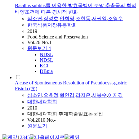
Bacillus subtilis를 이용한 발효굼벵이 분말 추출물의 최적
배양조건에 따른 경시적 변화
심소연
,
장성호
,
안희영
,
조현동
,
서권일
,
조영수
한국식품저장유통학회
2019
Food Science and Preservation
Vol.26 No.1
원문보기
4
NDSL
NDSL
KCI
DBpia
A case of Sponteaneous Resolution of Pseudocyst-gastric
Fistula (초)
심소연
,
오효정
,
황인겸
,
라지은
,
서봉수
,
이지경
대한내과학회
2010
대한내과학회 추계학술발표논문집
Vol.2010 No.-
원문보기
1
2
3
4
5