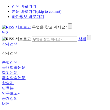
검색 바로가기
본문 바로가기(skip to content)
하단정보 바로가기
무엇을 찾고 계세요?
닫기
삭제
상세검색
상세검색
통합검색
국내학술논문
학위논문
해외학술논문
학술지
단행본
연구보고서
공개강의
버튼