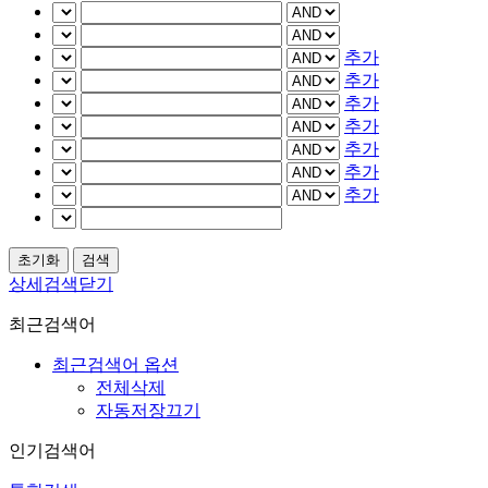
추가
추가
추가
추가
추가
추가
추가
상세검색닫기
최근검색어
최근검색어 옵션
전체삭제
자동저장끄기
인기검색어