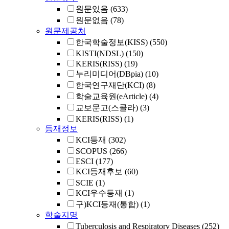
원문있음
(633)
원문없음
(78)
원문제공처
한국학술정보(KISS)
(550)
KISTI(NDSL)
(150)
KERIS(RISS)
(19)
누리미디어(DBpia)
(10)
한국연구재단(KCI)
(8)
학술교육원(eArticle)
(4)
교보문고(스콜라)
(3)
KERIS(RISS)
(1)
등재정보
KCI등재
(302)
SCOPUS
(266)
ESCI
(177)
KCI등재후보
(60)
SCIE
(1)
KCI우수등재
(1)
구)KCI등재(통합)
(1)
학술지명
Tuberculosis and Respiratory Diseases
(252)