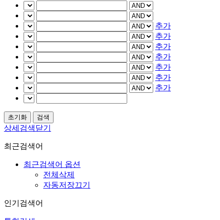
추가
추가
추가
추가
추가
추가
추가
상세검색닫기
최근검색어
최근검색어 옵션
전체삭제
자동저장끄기
인기검색어