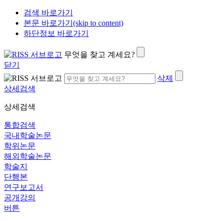
검색 바로가기
본문 바로가기(skip to content)
하단정보 바로가기
무엇을 찾고 계세요?
닫기
삭제
상세검색
상세검색
통합검색
국내학술논문
학위논문
해외학술논문
학술지
단행본
연구보고서
공개강의
버튼