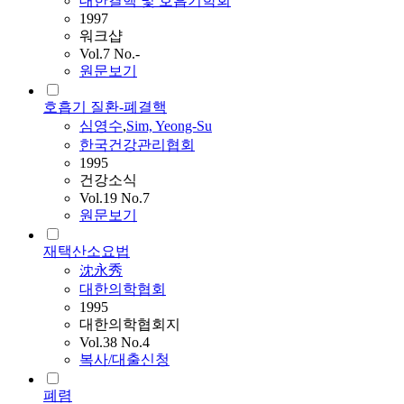
대한결핵 및 호흡기학회
1997
워크샵
Vol.7 No.-
원문보기
호흡기 질환-폐결핵
심영수
,
Sim, Yeong-Su
한국건강관리협회
1995
건강소식
Vol.19 No.7
원문보기
재택산소요법
沈永秀
대한의학협회
1995
대한의학협회지
Vol.38 No.4
복사/대출신청
폐렴