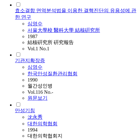
효소결합 면역분석법을 이용한 결핵진단의 유용성에 관
한 연구
심영수
서울大學校 醫科大學 結核硏究所
1987
結核硏究所 硏究報告
Vol.1 No.1
기관지확장증
심영수
한국만성질환관리협회
1990
월간성인병
Vol.116 No.-
원문보기
만성기침
沈永秀
대한의학협회
1994
대한의학협회지