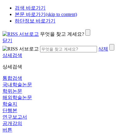
검색 바로가기
본문 바로가기(skip to content)
하단정보 바로가기
무엇을 찾고 계세요?
닫기
삭제
상세검색
상세검색
통합검색
국내학술논문
학위논문
해외학술논문
학술지
단행본
연구보고서
공개강의
버튼