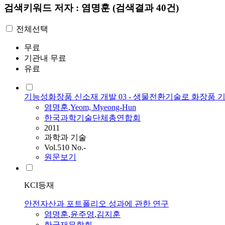
검색키워드
저자 : 염명훈
(검색결과 40건)
전체선택
무료
기관내 무료
유료
기능성화장품 신소재 개발 03 - 생물전환기술로 화장품 
염명훈
,
Yeom, Myeong-Hun
한국과학기술단체총연합회
2011
과학과 기술
Vol.510 No.-
원문보기
KCI등재
안전자산과 포트폴리오 성과에 관한 연구
염명훈
,
윤주영
,
김지훈
한국재무학회