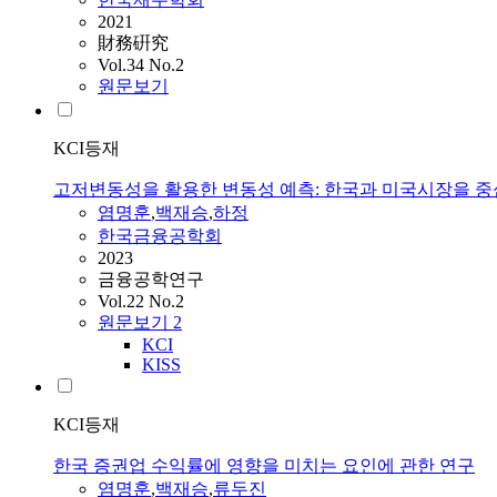
2021
財務硏究
Vol.34 No.2
원문보기
KCI등재
고저변동성을 활용한 변동성 예측: 한국과 미국시장을 
염명훈
,
백재승
,
하정
한국금융공학회
2023
금융공학연구
Vol.22 No.2
원문보기
2
KCI
KISS
KCI등재
한국 증권업 수익률에 영향을 미치는 요인에 관한 연구
염명훈
,
백재승
,
류두진