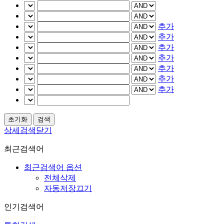
추가
추가
추가
추가
추가
추가
추가
상세검색닫기
최근검색어
최근검색어 옵션
전체삭제
자동저장끄기
인기검색어