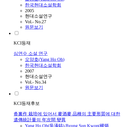
한국현대소설학회
2005
현대소설연구
Vol.- No.27
원문보기
KCI등재
심연수 소설 연구
오양호
(
Yang
Ho
Oh
)
한국현대소설학회
2007
현대소설연구
Vol.- No.34
원문보기
KCI등재후보
沓裏作 栽培에 있어서 麥酒麥 品種의 主要形質에 대한
遺傳統計量의 年次間 變異
Yang
Ho
Oh
(吳瀁鎬)
,
Byung Sun Kwon(權炳