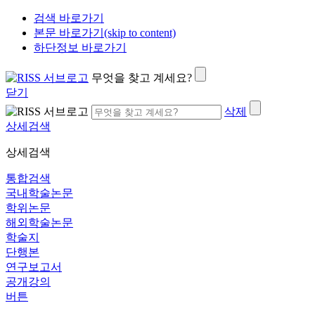
검색 바로가기
본문 바로가기(skip to content)
하단정보 바로가기
무엇을 찾고 계세요?
닫기
삭제
상세검색
상세검색
통합검색
국내학술논문
학위논문
해외학술논문
학술지
단행본
연구보고서
공개강의
버튼