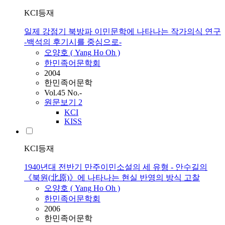
KCI등재
일제 강점기 북방파 이민문학에 나타나는 작가의식 연구
-백석의 후기시를 중심으로-
오양호
(
Yang
Ho
Oh
)
한민족어문학회
2004
한민족어문학
Vol.45 No.-
원문보기
2
KCI
KISS
KCI등재
1940년대 전반기 만주이민소설의 세 유형 - 안수길의
《북원(北原)》에 나타나는 현실 반영의 방식 고찰
오양호
(
Yang
Ho
Oh
)
한민족어문학회
2006
한민족어문학