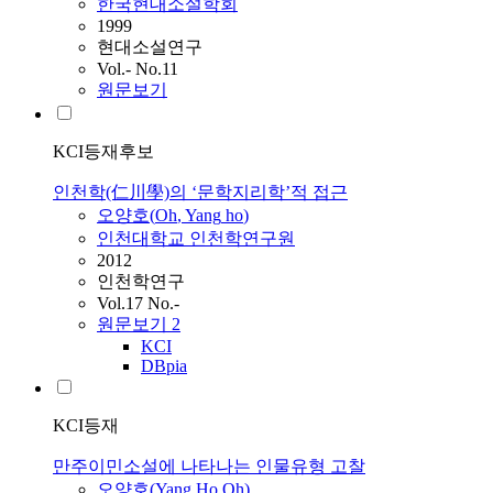
한국현대소설학회
1999
현대소설연구
Vol.- No.11
원문보기
KCI등재후보
인천학(仁川學)의 ‘문학지리학’적 접근
오양호
(
Oh
,
Yang
ho
)
인천대학교 인천학연구원
2012
인천학연구
Vol.17 No.-
원문보기
2
KCI
DBpia
KCI등재
만주이민소설에 나타나는 인물유형 고찰
오양호
(
Yang
Ho
Oh
)