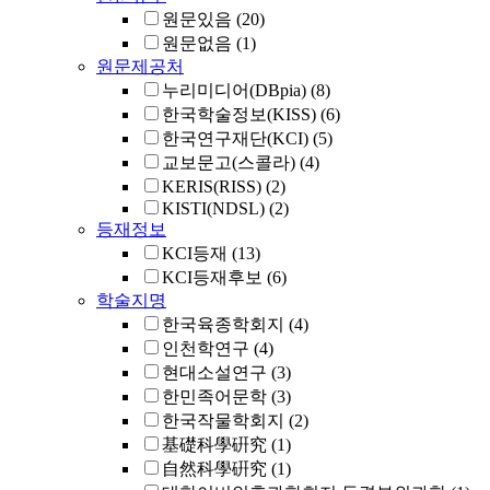
원문있음
(20)
원문없음
(1)
원문제공처
누리미디어(DBpia)
(8)
한국학술정보(KISS)
(6)
한국연구재단(KCI)
(5)
교보문고(스콜라)
(4)
KERIS(RISS)
(2)
KISTI(NDSL)
(2)
등재정보
KCI등재
(13)
KCI등재후보
(6)
학술지명
한국육종학회지
(4)
인천학연구
(4)
현대소설연구
(3)
한민족어문학
(3)
한국작물학회지
(2)
基礎科學硏究
(1)
自然科學硏究
(1)