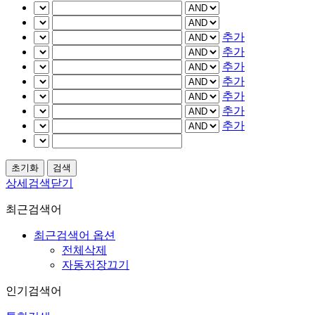
추가
추가
추가
추가
추가
추가
추가
상세검색닫기
최근검색어
최근검색어 옵션
전체삭제
자동저장끄기
인기검색어