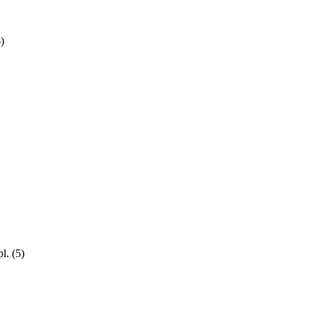
)
pl.
(5)