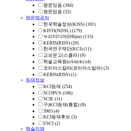
원문있음
(394)
원문없음
(32)
원문제공처
한국학술정보(KISS)
(181)
KISTI(NDSL)
(179)
누리미디어(DBpia)
(133)
KERIS(RISS)
(20)
한국연구재단(KCI)
(11)
교보문고(스콜라)
(9)
학술교육원(eArticle)
(4)
코리아스칼라(코리아스칼라)
(3)
KERIS(RISS)
(1)
등재정보
KCI등재
(254)
SCOPUS
(186)
SCIE
(11)
구)KCI등재(통합)
(8)
3903
(4)
KCI등재후보
(3)
ESCI
(2)
학술지명