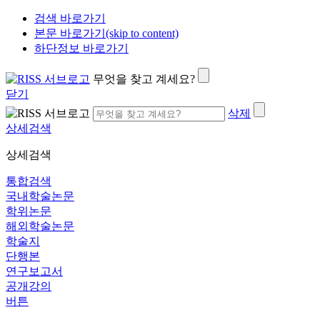
검색 바로가기
본문 바로가기(skip to content)
하단정보 바로가기
무엇을 찾고 계세요?
닫기
삭제
상세검색
상세검색
통합검색
국내학술논문
학위논문
해외학술논문
학술지
단행본
연구보고서
공개강의
버튼