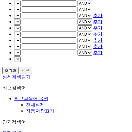
추가
추가
추가
추가
추가
추가
추가
상세검색닫기
최근검색어
최근검색어 옵션
전체삭제
자동저장끄기
인기검색어