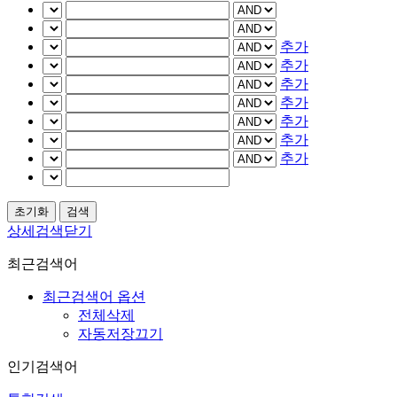
추가
추가
추가
추가
추가
추가
추가
상세검색닫기
최근검색어
최근검색어 옵션
전체삭제
자동저장끄기
인기검색어