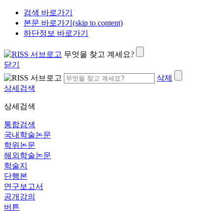
검색 바로가기
본문 바로가기(skip to content)
하단정보 바로가기
무엇을 찾고 계세요?
닫기
삭제
상세검색
상세검색
통합검색
국내학술논문
학위논문
해외학술논문
학술지
단행본
연구보고서
공개강의
버튼