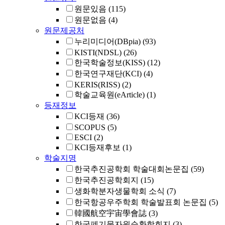
원문있음
(115)
원문없음
(4)
원문제공처
누리미디어(DBpia)
(93)
KISTI(NDSL)
(26)
한국학술정보(KISS)
(12)
한국연구재단(KCI)
(4)
KERIS(RISS)
(2)
학술교육원(eArticle)
(1)
등재정보
KCI등재
(36)
SCOPUS
(5)
ESCI
(2)
KCI등재후보
(1)
학술지명
한국추진공학회 학술대회논문집
(59)
한국추진공학회지
(15)
생화학분자생물학회 소식
(7)
한국항공우주학회 학술발표회 논문집
(5)
韓國航空宇宙學會誌
(3)
한국폐기물자원순환학회지
(3)