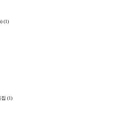
m)
(1)
록집
(1)