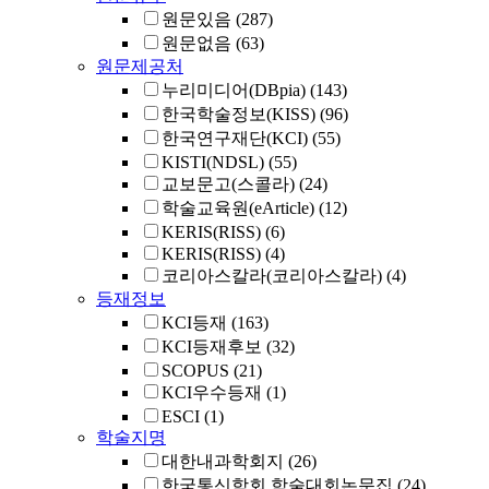
원문있음
(287)
원문없음
(63)
원문제공처
누리미디어(DBpia)
(143)
한국학술정보(KISS)
(96)
한국연구재단(KCI)
(55)
KISTI(NDSL)
(55)
교보문고(스콜라)
(24)
학술교육원(eArticle)
(12)
KERIS(RISS)
(6)
KERIS(RISS)
(4)
코리아스칼라(코리아스칼라)
(4)
등재정보
KCI등재
(163)
KCI등재후보
(32)
SCOPUS
(21)
KCI우수등재
(1)
ESCI
(1)
학술지명
대한내과학회지
(26)
한국통신학회 학술대회논문집
(24)