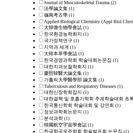
Journal of Musculoskeletal Trauma
(2)
法學論文集
(1)
嶺南考古學
(1)
Applied Biological Chemistry (Appl Biol Che
大韓微生物學會誌
(1)
한국환경농학회지
(1)
국가정책연구
(1)
지역과 세계
(1)
大韓本草學會誌
(1)
한국경영과학회 학술대회논문집
(1)
대한치과보철학회지
(1)
慶熙韓醫大論文集
(1)
가톨릭大學醫學部 論文集
(1)
Tuberculosis and Respiratory Diseases
(1)
대한신장학회잡지
(1)
대한결핵 및 호흡기학회 추계학술대회 초
한국통신학회 학술대회 및 강연회
(1)
정보과학회논문지
(1)
분석과학
(1)
韓國航空宇宙學會誌
(1)
한국항공우주학회 학술발표회 논문집
(1)