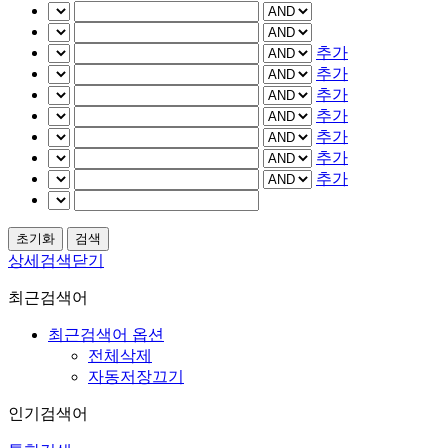
추가
추가
추가
추가
추가
추가
추가
상세검색닫기
최근검색어
최근검색어 옵션
전체삭제
자동저장끄기
인기검색어