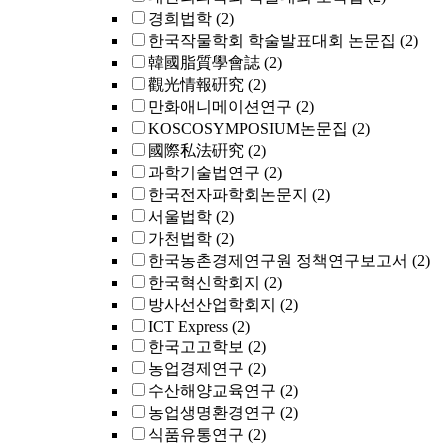
경희법학
(2)
한국작물학회 학술발표대회 논문집
(2)
韓國脂質學會誌
(2)
觀光情報硏究
(2)
만화애니메이션연구
(2)
KOSCOSYMPOSIUM논문집
(2)
國際私法硏究
(2)
과학기술법연구
(2)
한국전자파학회논문지
(2)
서울법학
(2)
가천법학
(2)
한국농촌경제연구원 정책연구보고서
(2)
한국혁신학회지
(2)
방사선산업학회지
(2)
ICT Express
(2)
한국고고학보
(2)
농업경제연구
(2)
수산해양교육연구
(2)
농업생명환경연구
(2)
식품유통연구
(2)