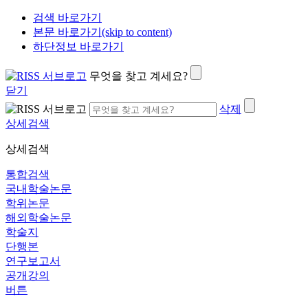
검색 바로가기
본문 바로가기(skip to content)
하단정보 바로가기
무엇을 찾고 계세요?
닫기
삭제
상세검색
상세검색
통합검색
국내학술논문
학위논문
해외학술논문
학술지
단행본
연구보고서
공개강의
버튼