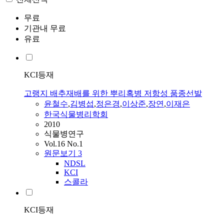
무료
기관내 무료
유료
KCI등재
고랭지 배추재배를 위한 뿌리혹병 저항성 품종선발
윤철수
,
김병섭
,
정은경
,
이상준
,
장연
,
이재은
한국식물병리학회
2010
식물병연구
Vol.16 No.1
원문보기
3
NDSL
KCI
스콜라
KCI등재