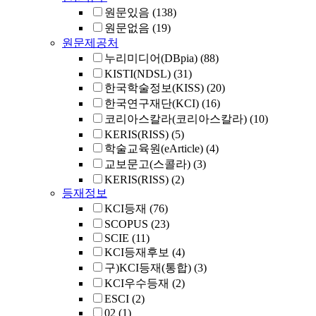
원문있음
(138)
원문없음
(19)
원문제공처
누리미디어(DBpia)
(88)
KISTI(NDSL)
(31)
한국학술정보(KISS)
(20)
한국연구재단(KCI)
(16)
코리아스칼라(코리아스칼라)
(10)
KERIS(RISS)
(5)
학술교육원(eArticle)
(4)
교보문고(스콜라)
(3)
KERIS(RISS)
(2)
등재정보
KCI등재
(76)
SCOPUS
(23)
SCIE
(11)
KCI등재후보
(4)
구)KCI등재(통합)
(3)
KCI우수등재
(2)
ESCI
(2)
02
(1)