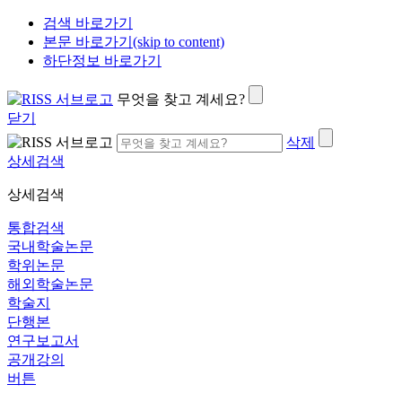
검색 바로가기
본문 바로가기(skip to content)
하단정보 바로가기
무엇을 찾고 계세요?
닫기
삭제
상세검색
상세검색
통합검색
국내학술논문
학위논문
해외학술논문
학술지
단행본
연구보고서
공개강의
버튼