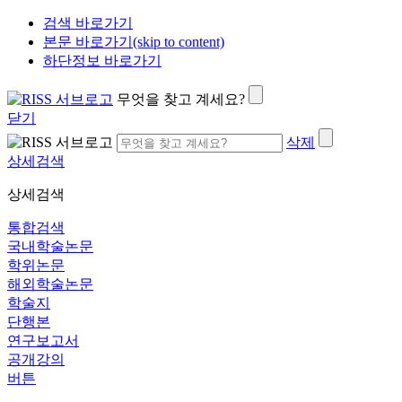
검색 바로가기
본문 바로가기(skip to content)
하단정보 바로가기
무엇을 찾고 계세요?
닫기
삭제
상세검색
상세검색
통합검색
국내학술논문
학위논문
해외학술논문
학술지
단행본
연구보고서
공개강의
버튼