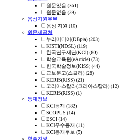
원문있음
(361)
원문없음
(39)
음성지원유무
음성 지원
(10)
원문제공처
누리미디어(DBpia)
(203)
KISTI(NDSL)
(119)
한국연구재단(KCI)
(80)
학술교육원(eArticle)
(73)
한국학술정보(KISS)
(44)
교보문고(스콜라)
(28)
KERIS(RISS)
(21)
코리아스칼라(코리아스칼라)
(12)
KERIS(RISS)
(1)
등재정보
KCI등재
(182)
SCOPUS
(14)
ESCI
(14)
KCI우수등재
(11)
KCI등재후보
(5)
학술지명