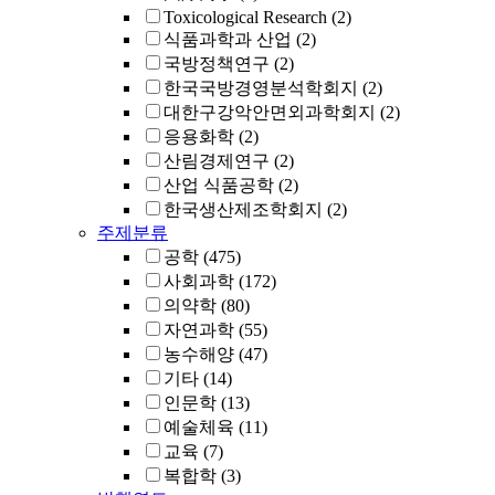
Toxicological Research
(2)
식품과학과 산업
(2)
국방정책연구
(2)
한국국방경영분석학회지
(2)
대한구강악안면외과학회지
(2)
응용화학
(2)
산림경제연구
(2)
산업 식품공학
(2)
한국생산제조학회지
(2)
주제분류
공학
(475)
사회과학
(172)
의약학
(80)
자연과학
(55)
농수해양
(47)
기타
(14)
인문학
(13)
예술체육
(11)
교육
(7)
복합학
(3)