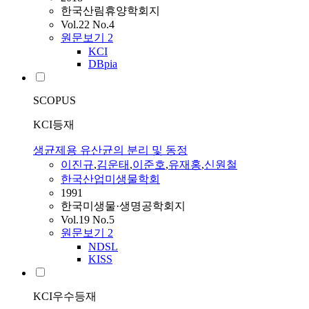
한국산림휴양학회지
Vol.22 No.4
원문보기
2
KCI
DBpia
SCOPUS
KCI등재
생균제용 유산균의 분리 및 동정
이진규
,
김운태
,
이준호
,
유재홍
,
신원철
한국산업미생물학회
1991
한국미생물·생명공학회지
Vol.19 No.5
원문보기
2
NDSL
KISS
KCI우수등재