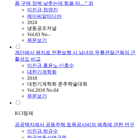
품 구매 장벽 낮추는데 힘쓸 터…” 외
이진규
,
정영진
에이씨알미디어
2024
냉동공조저널
Vol.83 No.-
원문보기
계단에서 평지로 전환보행 시 남녀의 무릎관절근육의 근
활성도 비교
이진규
,
홍윤노
,
신충수
대한기계학회
2018
대한기계학회 춘추학술대회
Vol.2018 No.04
원문보기
KCI등재
공공택지에서 공동주택 토목공사비의 예측에 관한 연구
이진규
,
하규수
한국부동산연구원