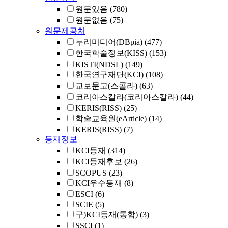
원문있음
(780)
원문없음
(75)
원문제공처
누리미디어(DBpia)
(477)
한국학술정보(KISS)
(153)
KISTI(NDSL)
(149)
한국연구재단(KCI)
(108)
교보문고(스콜라)
(63)
코리아스칼라(코리아스칼라)
(44)
KERIS(RISS)
(25)
학술교육원(eArticle)
(14)
KERIS(RISS)
(7)
등재정보
KCI등재
(314)
KCI등재후보
(26)
SCOPUS
(23)
KCI우수등재
(8)
ESCI
(6)
SCIE
(5)
구)KCI등재(통합)
(3)
SSCI
(1)