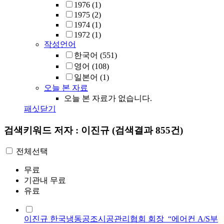
1976
(1)
1975
(2)
1974
(1)
1972
(1)
작성언어
한국어
(551)
영어
(108)
일본어
(1)
오늘 본 자료
오늘 본 자료가 없습니다.
패싯닫기
검색키워드
저자 : 이진규
(검색결과 855건)
전체선택
무료
기관내 무료
유료
이진규 한국냉동공조시공관리협회 회장_“에어컨 A/S부