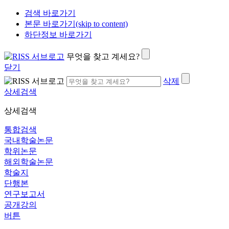
검색 바로가기
본문 바로가기(skip to content)
하단정보 바로가기
무엇을 찾고 계세요?
닫기
삭제
상세검색
상세검색
통합검색
국내학술논문
학위논문
해외학술논문
학술지
단행본
연구보고서
공개강의
버튼