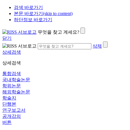
검색 바로가기
본문 바로가기(skip to content)
하단정보 바로가기
무엇을 찾고 계세요?
닫기
삭제
상세검색
상세검색
통합검색
국내학술논문
학위논문
해외학술논문
학술지
단행본
연구보고서
공개강의
버튼