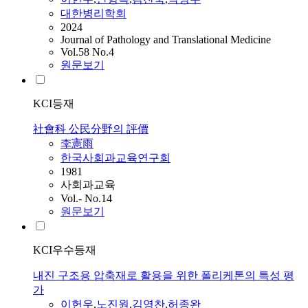
대한병리학회
2024
Journal of Pathology and Translational Medicine
Vol.58 No.4
원문보기
KCI등재
社會科 公民分野의 評價
李憲雨
한국사회과교육연구회
1981
사회과교육
Vol.- No.14
원문보기
KCI우수등재
내진 구조용 압축재로 활용을 위한 폴리케톤의 특성 평
가
이헌우
,
노진원
,
김영찬
,
허종완