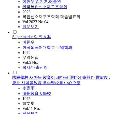
이헌우
,
김지훈
,
허종완
한국복합신소재구조학회
2023
복합신소재구조학회 학술발표회
Vol.2023 No.04
원문보기
Super market의 導入案
이헌우
한국외국어대학교 무역학과
1972
무역논집
Vol.5 No.-
복사/대출신청
國民學校 새마을 敎育이 새마을 運動에 寄與한 貢獻度 :
忠北 새마을敎育 우수學校를 中心으로
李憲雨
淸州敎育大學校
1975
論文集
Vol.11 No.-
원문보기