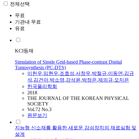
전체선택
무료
기관내 무료
유료
KCI등재
Simulation of Single Grid-based Phase-contrast Digital
Tomosynthesis (PC-DTS)
이헌우
,
임현우
,
조효성
,
서창우
,
박철규
,
이동연
,
김규
석
,
김건아
,
박소영
,
강석윤
,
박정은
,
제의규
,
오지은
한국물리학회
2018
THE JOURNAL OF THE KOREAN PHYSICAL
SOCIETY
Vol.72 No.3
원문보기
지능형 신소재를 활용한 새로운 감쇠장치의 재료실험 및
설계