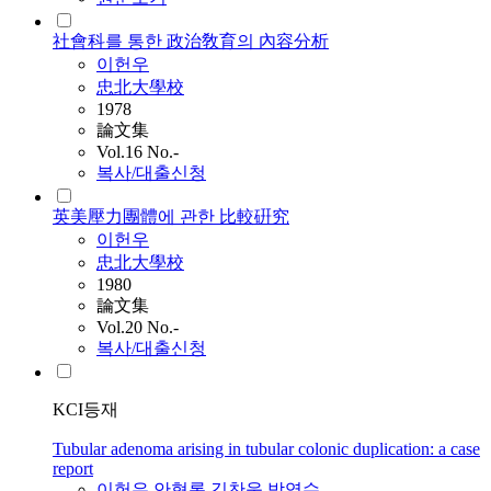
社會科를 통한 政治敎育의 內容分析
이헌우
忠北大學校
1978
論文集
Vol.16 No.-
복사/대출신청
英美壓力團體에 관한 比較硏究
이헌우
忠北大學校
1980
論文集
Vol.20 No.-
복사/대출신청
KCI등재
Tubular adenoma arising in tubular colonic duplication: a case
report
이헌우
,
안형록
,
김찬욱
,
박영수