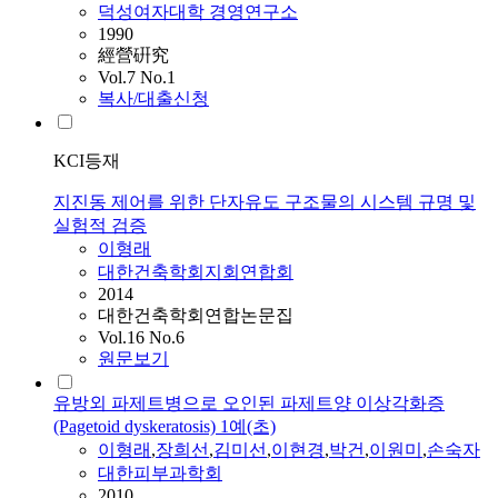
덕성여자대학 경영연구소
1990
經營硏究
Vol.7 No.1
복사/대출신청
KCI등재
지진동 제어를 위한 단자유도 구조물의 시스템 규명 및
실험적 검증
이형래
대한건축학회지회연합회
2014
대한건축학회연합논문집
Vol.16 No.6
원문보기
유방외 파제트병으로 오인된 파제트양 이상각화증
(Pagetoid dyskeratosis) 1예(초)
이형래
,
장희선
,
김미선
,
이현경
,
박건
,
이원미
,
손숙자
대한피부과학회
2010