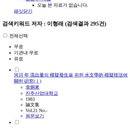
오늘 본 자료가 없습니다.
패싯닫기
검색키워드
저자 : 이형래
(검색결과 295건)
전체선택
무료
기관내 무료
유료
河川 年 流出量의 模疑發生을 위한 水文學的 模疑技法에
關한 硏究(Ⅰ)
李炯來
진주산업대학교
1983
論文集
Vol.21 No.-
원문보기