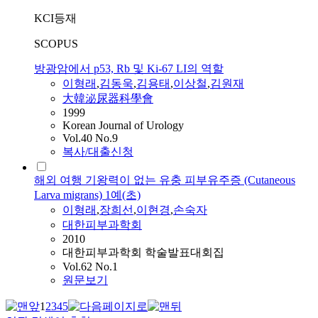
KCI등재
SCOPUS
방광암에서 p53, Rb 및 Ki-67 LI의 역할
이형래
,
김동욱
,
김용태
,
이상철
,
김원재
大韓泌尿器科學會
1999
Korean Journal of Urology
Vol.40 No.9
복사/대출신청
해외 여행 기왕력이 없는 유충 피부유주증 (Cutaneous
Larva migrans) 1예(초)
이형래
,
장희선
,
이현경
,
손숙자
대한피부과학회
2010
대한피부과학회 학술발표대회집
Vol.62 No.1
원문보기
1
2
3
4
5