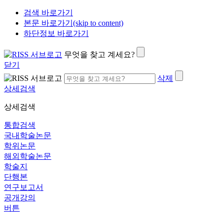
검색 바로가기
본문 바로가기(skip to content)
하단정보 바로가기
무엇을 찾고 계세요?
닫기
삭제
상세검색
상세검색
통합검색
국내학술논문
학위논문
해외학술논문
학술지
단행본
연구보고서
공개강의
버튼