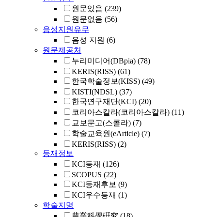
원문있음
(239)
원문없음
(56)
음성지원유무
음성 지원
(6)
원문제공처
누리미디어(DBpia)
(78)
KERIS(RISS)
(61)
한국학술정보(KISS)
(49)
KISTI(NDSL)
(37)
한국연구재단(KCI)
(20)
코리아스칼라(코리아스칼라)
(11)
교보문고(스콜라)
(7)
학술교육원(eArticle)
(7)
KERIS(RISS)
(2)
등재정보
KCI등재
(126)
SCOPUS
(22)
KCI등재후보
(9)
KCI우수등재
(1)
학술지명
農業科學硏究
(18)