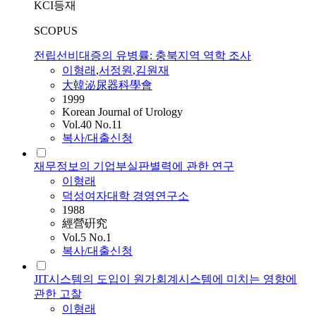
KCI등재
SCOPUS
전립선비대증의 유병률: 충북지역 역학 조사
이형래
,
서정원
,
김원재
大韓泌尿器科學會
1999
Korean Journal of Urology
Vol.40 No.11
복사/대출신청
재무정보의 기업부실판별력에 관한 연구
이형래
덕성여자대학 경영연구소
1988
經營硏究
Vol.5 No.1
복사/대출신청
JIT시스템의 도입이 원가회계시스템에 미치는 영향에
관한 고찰
이형래