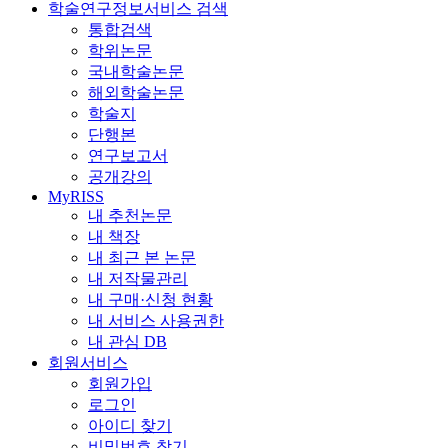
학술연구정보서비스 검색
통합검색
학위논문
국내학술논문
해외학술논문
학술지
단행본
연구보고서
공개강의
MyRISS
내 추천논문
내 책장
내 최근 본 논문
내 저작물관리
내 구매·신청 현황
내 서비스 사용권한
내 관심 DB
회원서비스
회원가입
로그인
아이디 찾기
비밀번호 찾기