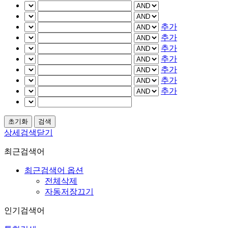
추가
추가
추가
추가
추가
추가
추가
상세검색닫기
최근검색어
최근검색어 옵션
전체삭제
자동저장끄기
인기검색어