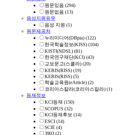
원문있음
(294)
원문없음
(13)
음성지원유무
음성 지원
(1)
원문제공처
누리미디어(DBpia)
(122)
한국학술정보(KISS)
(104)
KISTI(NDSL)
(81)
한국연구재단(KCI)
(43)
교보문고(스콜라)
(20)
KERIS(RISS)
(19)
KERIS(RISS)
(5)
학술교육원(eArticle)
(2)
코리아스칼라(코리아스칼라)
(1)
등재정보
KCI등재
(150)
SCOPUS
(32)
KCI등재후보
(14)
ESCI
(14)
SCIE
(4)
3903
(2)