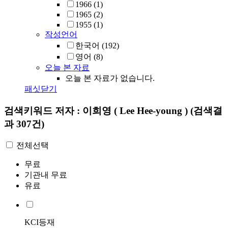
1966
(1)
1965
(2)
1955
(1)
작성언어
한국어
(192)
영어
(8)
오늘 본 자료
오늘 본 자료가 없습니다.
패싯닫기
검색키워드
저자 : 이희영 ( Lee Hee-young )
(검색결
과 307건)
전체선택
무료
기관내 무료
유료
KCI등재