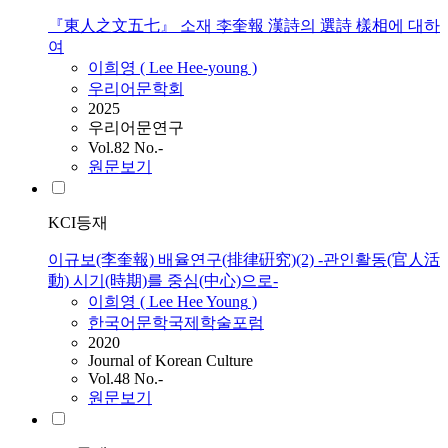
『東人之文五七』 소재 李奎報 漢詩의 選詩 樣相에 대하
여
이희영
(
Lee
Hee-young
)
우리어문학회
2025
우리어문연구
Vol.82 No.-
원문보기
KCI등재
이규보(李奎報) 배율연구(排律硏究)(2) -관인활동(官人活
動) 시기(時期)를 중심(中心)으로-
이희영
(
Lee
Hee
Young
)
한국어문학국제학술포럼
2020
Journal of Korean Culture
Vol.48 No.-
원문보기