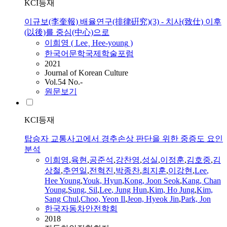
KCI등재
이규보(李奎報) 배율연구(排律硏究)(3) - 치사(致仕) 이후
(以後)를 중심(中心)으로
이희영
(
Lee
¸
Hee-young
)
한국어문학국제학술포럼
2021
Journal of Korean Culture
Vol.54 No.-
원문보기
KCI등재
탑승자 교통사고에서 경추손상 판단을 위한 중증도 요인
분석
이희영
,
육현
,
공준석
,
강찬영
,
성실
,
이정훈
,
김호중
,
김
상철
,
추연일
,
전혁진
,
박종찬
,
최지훈
,
이강현
,
Lee
,
Hee
Young
,
Youk, Hyun
,
Kong, Joon Seok
,
Kang, Chan
Young
,
Sung, Sil
,
Lee
, Jung Hun
,
Kim, Ho Jung
,
Kim,
Sang Chul
,
Choo, Yeon Il
,
Jeon, Hyeok Jin
,
Park, Jon
한국자동차안전학회
2018