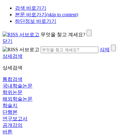
검색 바로가기
본문 바로가기(skip to content)
하단정보 바로가기
무엇을 찾고 계세요?
닫기
삭제
상세검색
상세검색
통합검색
국내학술논문
학위논문
해외학술논문
학술지
단행본
연구보고서
공개강의
버튼