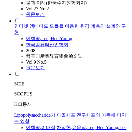
물과 미래(한국수자원학회지)
Vol.27 No.2
원문보기
인터넷 엠베디드 모듈을 이용한 원격 계측의 설계와 구
현
이희영
,
Lee
,
Hee-Young
한국컴퓨터산업학회
2008
컴퓨터産業敎育學會論文誌
Vol.9 No.5
원문보기
SCIE
SCOPUS
KCI등재
Lipopolysaccharide가 파골세포 전구세포의 이동에 미치
는 영향
이희영
,
이대실
,
차정헌
,
유윤정
,
Lee
,
Hee-Young
,
Lee
,