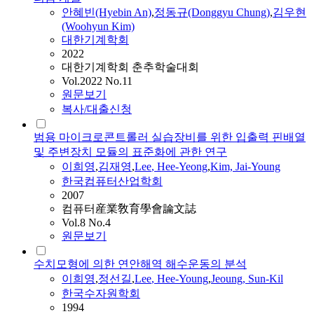
안혜빈(Hyebin An)
,
정동규(Donggyu Chung)
,
김우현
(Woohyun Kim)
대한기계학회
2022
대한기계학회 춘추학술대회
Vol.2022 No.11
원문보기
복사/대출신청
범용 마이크로콘트롤러 실습장비를 위한 입출력 핀배열
및 주변장치 모듈의 표준화에 관한 연구
이희영
,
김재영
,
Lee
,
Hee
-Yeong
,
Kim, Jai-
Young
한국컴퓨터산업학회
2007
컴퓨터産業敎育學會論文誌
Vol.8 No.4
원문보기
수치모형에 의한 연안해역 해수운동의 분석
이희영
,
정선길
,
Lee
,
Hee-Young
,
Jeoung, Sun-Kil
한국수자원학회
1994