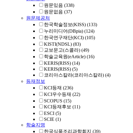
원문있음
(338)
원문없음
(37)
원문제공처
한국학술정보(KISS)
(133)
누리미디어(DBpia)
(124)
한국연구재단(KCI)
(105)
KISTI(NDSL)
(83)
교보문고(스콜라)
(49)
학술교육원(eArticle)
(16)
KERIS(RISS)
(14)
KERIS(RISS)
(5)
코리아스칼라(코리아스칼라)
(4)
등재정보
KCI등재
(236)
KCI우수등재
(22)
SCOPUS
(15)
KCI등재후보
(11)
ESCI
(5)
SCIE
(1)
학술지명
한국식품조리과학회지
(39)