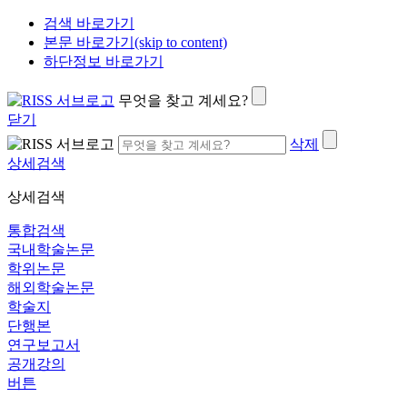
검색 바로가기
본문 바로가기(skip to content)
하단정보 바로가기
무엇을 찾고 계세요?
닫기
삭제
상세검색
상세검색
통합검색
국내학술논문
학위논문
해외학술논문
학술지
단행본
연구보고서
공개강의
버튼