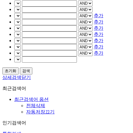
추가
추가
추가
추가
추가
추가
추가
상세검색닫기
최근검색어
최근검색어 옵션
전체삭제
자동저장끄기
인기검색어