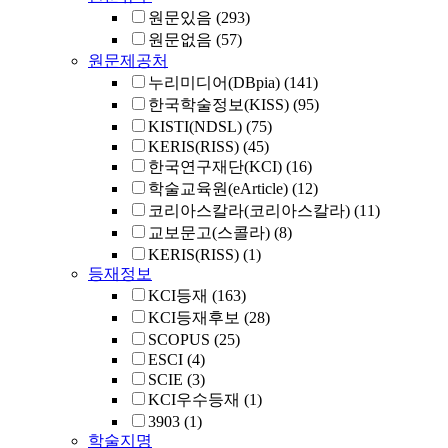
원문있음
(293)
원문없음
(57)
원문제공처
누리미디어(DBpia)
(141)
한국학술정보(KISS)
(95)
KISTI(NDSL)
(75)
KERIS(RISS)
(45)
한국연구재단(KCI)
(16)
학술교육원(eArticle)
(12)
코리아스칼라(코리아스칼라)
(11)
교보문고(스콜라)
(8)
KERIS(RISS)
(1)
등재정보
KCI등재
(163)
KCI등재후보
(28)
SCOPUS
(25)
ESCI
(4)
SCIE
(3)
KCI우수등재
(1)
3903
(1)
학술지명