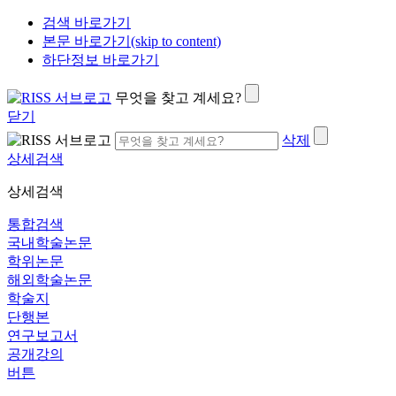
검색 바로가기
본문 바로가기(skip to content)
하단정보 바로가기
무엇을 찾고 계세요?
닫기
삭제
상세검색
상세검색
통합검색
국내학술논문
학위논문
해외학술논문
학술지
단행본
연구보고서
공개강의
버튼