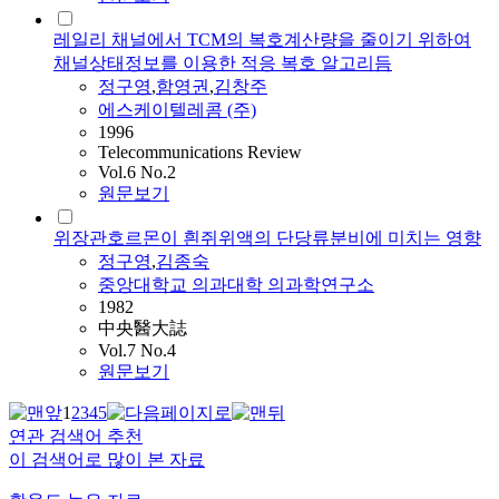
레일리 채널에서 TCM의 복호계산량을 줄이기 위하여
채널상태정보를 이용한 적응 복호 알고리듬
정구영
,
함영권
,
김창주
에스케이텔레콤 (주)
1996
Telecommunications Review
Vol.6 No.2
원문보기
위장관호르몬이 흰쥐위액의 단당류분비에 미치는 영향
정구영
,
김종숙
중앙대학교 의과대학 의과학연구소
1982
中央醫大誌
Vol.7 No.4
원문보기
1
2
3
4
5
연관 검색어 추천
이 검색어로 많이 본 자료