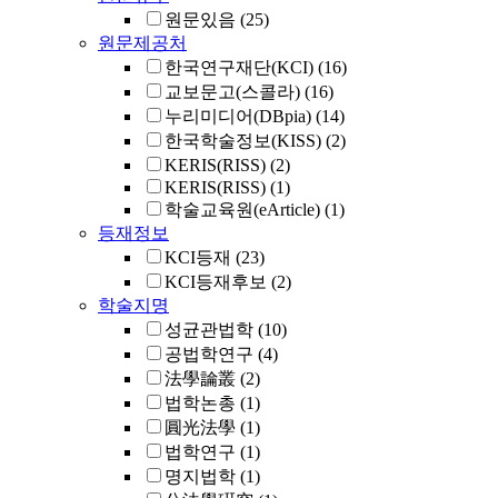
원문있음
(25)
원문제공처
한국연구재단(KCI)
(16)
교보문고(스콜라)
(16)
누리미디어(DBpia)
(14)
한국학술정보(KISS)
(2)
KERIS(RISS)
(2)
KERIS(RISS)
(1)
학술교육원(eArticle)
(1)
등재정보
KCI등재
(23)
KCI등재후보
(2)
학술지명
성균관법학
(10)
공법학연구
(4)
法學論叢
(2)
법학논총
(1)
圓光法學
(1)
법학연구
(1)
명지법학
(1)