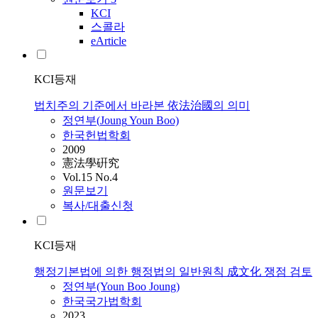
KCI
스콜라
eArticle
KCI등재
법치주의 기준에서 바라본 依法治國의 의미
정연부
(
Joung
Youn Boo)
한국헌법학회
2009
憲法學硏究
Vol.15 No.4
원문보기
복사/대출신청
KCI등재
행정기본법에 의한 행정법의 일반원칙 成文化 쟁점 검토
정연부
(Youn Boo
Joung
)
한국국가법학회
2023