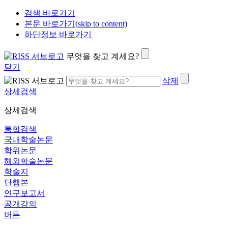
검색 바로가기
본문 바로가기(skip to content)
하단정보 바로가기
무엇을 찾고 계세요?
닫기
삭제
상세검색
상세검색
통합검색
국내학술논문
학위논문
해외학술논문
학술지
단행본
연구보고서
공개강의
버튼