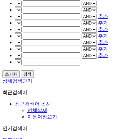
추가
추가
추가
추가
추가
추가
추가
상세검색닫기
최근검색어
최근검색어 옵션
전체삭제
자동저장끄기
인기검색어