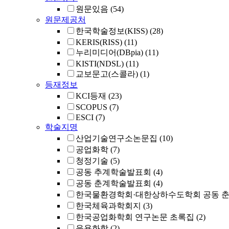
원문있음
(54)
원문제공처
한국학술정보(KISS)
(28)
KERIS(RISS)
(11)
누리미디어(DBpia)
(11)
KISTI(NDSL)
(11)
교보문고(스콜라)
(1)
등재정보
KCI등재
(23)
SCOPUS
(7)
ESCI
(7)
학술지명
산업기술연구소논문집
(10)
공업화학
(7)
청정기술
(5)
공동 추계학술발표회
(4)
공동 춘계학술발표회
(4)
한국물환경학회·대한상하수도학회 공동 
한국체육과학회지
(3)
한국공업화학회 연구논문 초록집
(2)
응용화학
(2)