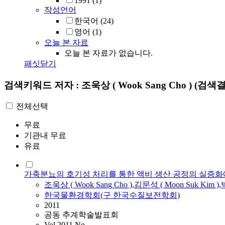
1991
(1)
작성언어
한국어
(24)
영어
(1)
오늘 본 자료
오늘 본 자료가 없습니다.
패싯닫기
검색키워드
저자 : 조욱상 ( Wook Sang Cho )
(검색결
전체선택
무료
기관내 무료
유료
가축분뇨의 호기성 처리를 통한 액비 생산 공정의 실증화
조욱상
(
Wook
Sang
Cho
)
,
김문석 ( Moon Suk Kim )
,
박
한국물환경학회(구 한국수질보전학회)
2011
공동 추계학술발표회
Vol.2011 No.-