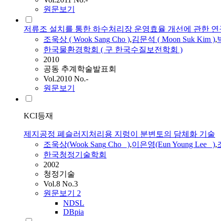
원문보기
저류조 설치를 통한 하수처리장 운영효율 개선에 관한 연
조욱상
(
Wook
Sang
Cho
)
,
김문석 ( Moon Suk Kim )
,
박
한국물환경학회 ( 구 한국수질보전학회 )
2010
공동 추계학술발표회
Vol.2010 No.-
원문보기
KCI등재
제지공정 폐슬러지처리용 지렁이 분변토의 담체화 기술
조욱상
(
Wook
Sang
Cho
)
,
이은영(Eun Young Lee )
,
한국청정기술학회
2002
청정기술
Vol.8 No.3
원문보기
2
NDSL
DBpia