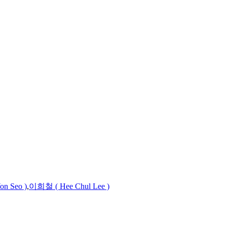
n Seo )
,
이희철 ( Hee Chul Lee )