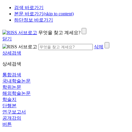
검색 바로가기
본문 바로가기(skip to content)
하단정보 바로가기
무엇을 찾고 계세요?
닫기
삭제
상세검색
상세검색
통합검색
국내학술논문
학위논문
해외학술논문
학술지
단행본
연구보고서
공개강의
버튼