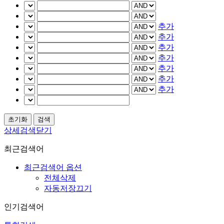
추가
추가
추가
추가
추가
추가
추가
상세검색닫기
최근검색어
최근검색어 옵션
전체삭제
자동저장끄기
인기검색어