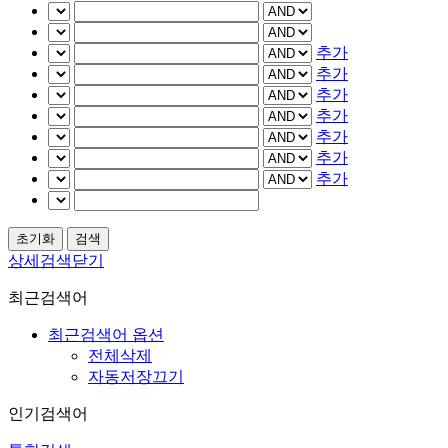
추가
추가
추가
추가
추가
추가
추가
상세검색닫기
최근검색어
최근검색어 옵션
전체삭제
자동저장끄기
인기검색어