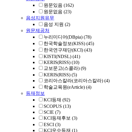
원문있음
(162)
원문없음
(23)
음성지원유무
음성 지원
(2)
원문제공처
누리미디어(DBpia)
(78)
한국학술정보(KISS)
(45)
한국연구재단(KCI)
(43)
KISTI(NDSL)
(41)
KERIS(RISS)
(10)
교보문고(스콜라)
(9)
KERIS(RISS)
(5)
코리아스칼라(코리아스칼라)
(4)
학술교육원(eArticle)
(4)
등재정보
KCI등재
(92)
SCOPUS
(13)
SCIE
(7)
KCI등재후보
(3)
ESCI
(3)
KCI우수등재
(1)