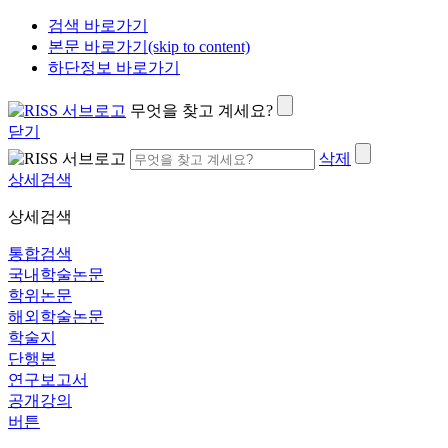
검색 바로가기
본문 바로가기(skip to content)
하단정보 바로가기
무엇을 찾고 계세요?
닫기
삭제
상세검색
상세검색
통합검색
국내학술논문
학위논문
해외학술논문
학술지
단행본
연구보고서
공개강의
버튼