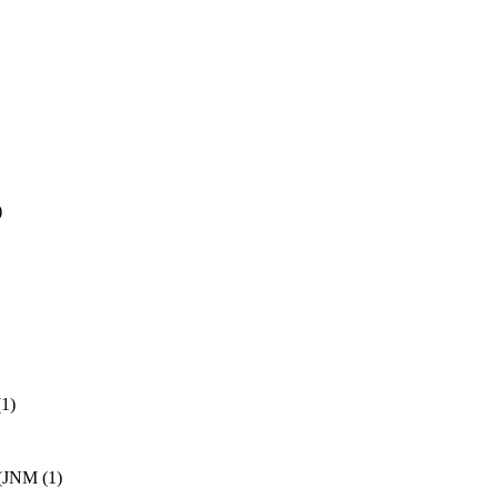
)
(1)
y (JNM
(1)