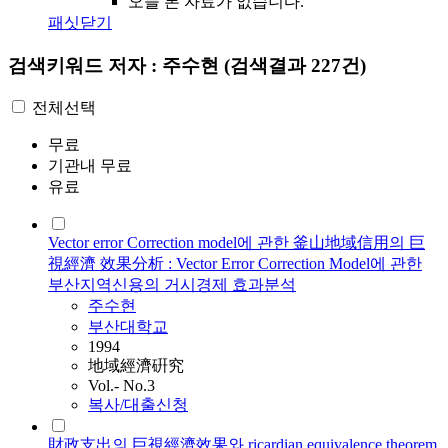
오늘 본 자료가 없습니다.
패싯닫기
검색키워드
저자 : 주수현
(검색결과 227건)
전체선택
무료
기관내 무료
유료
Vector error Correction model에 관한 釜山地域信用의 巨
視經濟 效果分析 : Vector Error Correction Model에 관한
부산지역신용의 거시경제 효과분석
주수현
부산대학교
1994
地域經濟硏究
Vol.- No.3
복사/대출신청
財政支出의 巨視經濟效果와 ricardian equivalence theorem