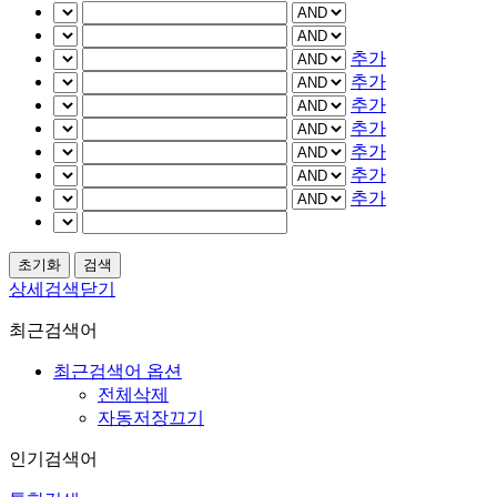
추가
추가
추가
추가
추가
추가
추가
상세검색닫기
최근검색어
최근검색어 옵션
전체삭제
자동저장끄기
인기검색어