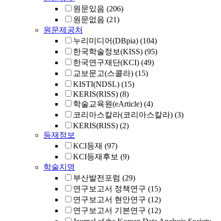
원문있음
(206)
원문없음
(21)
원문제공처
누리미디어(DBpia)
(104)
한국학술정보(KISS)
(95)
한국연구재단(KCI)
(49)
교보문고(스콜라)
(15)
KISTI(NDSL)
(15)
KERIS(RISS)
(8)
학술교육원(eArticle)
(4)
코리아스칼라(코리아스칼라)
(3)
KERIS(RISS)
(2)
등재정보
KCI등재
(97)
KCI등재후보
(9)
학술지명
부산발전포럼
(29)
연구보고서 정책연구
(15)
연구보고서 현안연구
(12)
연구보고서 기본연구
(12)