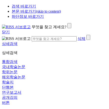
검색 바로가기
본문 바로가기(skip to content)
하단정보 바로가기
무엇을 찾고 계세요?
닫기
삭제
상세검색
상세검색
통합검색
국내학술논문
학위논문
해외학술논문
학술지
단행본
연구보고서
공개강의
버튼