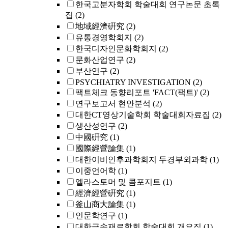
한국고분자학회 학술대회 연구논문 초록
집
(2)
地域經濟硏究
(2)
유통경영학회지
(2)
한국디자인문화학회지
(2)
문화산업연구
(2)
부산연구
(2)
PSYCHIATRY INVESTIGATION
(2)
팩트체크 동향리포트 'FACT(팩트)'
(2)
연구보고서 현안분석
(2)
대한CT영상기술학회 학술대회자료집
(2)
생산성연구
(2)
中國硏究
(1)
國際經營論集
(1)
대한이비인후과학회지 두경부외과학
(1)
이중언어학
(1)
엘라스토머 및 콤포지트
(1)
經濟經營硏究
(1)
釜山商大論集
(1)
인문학연구
(1)
대한금속재료학회 학술대회 개요집
(1)