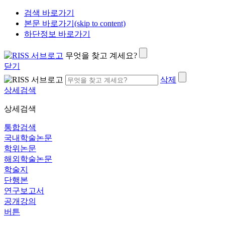
검색 바로가기
본문 바로가기(skip to content)
하단정보 바로가기
무엇을 찾고 계세요?
닫기
삭제
상세검색
상세검색
통합검색
국내학술논문
학위논문
해외학술논문
학술지
단행본
연구보고서
공개강의
버튼