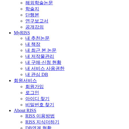
해외학술논문
학술지
단행본
연구보고서
공개강의
MyRISS
내 추천논문
내 책장
내 최근 본 논문
내 저작물관리
내 구매·신청 현황
내 서비스 사용권한
내 관심 DB
회원서비스
회원가입
로그인
아이디 찾기
비밀번호 찾기
About RISS
RISS 이용방법
RISS 지식더하기
DB연계 현황