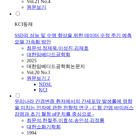
Vol.21 No.4
원문보기
KCI등재
SSD의 성능 및 수명 향상을 위한 데이터 수정 주기 예측
모델 가속화 방안
최문석
,
정재욱
,
이성진
,
김재호
대한임베디드공학회
2025
대한임베디드공학회논문지
Vol.20 No.1
원문보기
2
NDSL
KCI
우리나라 간경변증 환자에서의 간세포암 발생률에 영향
을 미치는 인자에 관한 전향적 연구 - C 형 간염 바이러스
감염과 초기 혈청 αFP 치를 중심으로 -
최문석
,
한철주
,
이효석
,
송인성
,
김정룡
대한소화기학회
1994