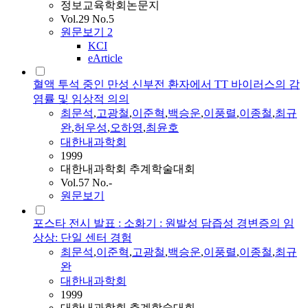
정보교육학회논문지
Vol.29 No.5
원문보기
2
KCI
eArticle
혈액 투석 중인 만성 신부전 환자에서 TT 바이러스의 감
염률 및 임상적 의의
최문석
,
고광철
,
이준혁
,
백승운
,
이풍렬
,
이종철
,
최규
완
,
허우성
,
오하영
,
최윤호
대한내과학회
1999
대한내과학회 추계학술대회
Vol.57 No.-
원문보기
포스타 전시 발표 : 소화기 : 원발성 담즙성 경변증의 임
상상: 단일 센터 경험
최문석
,
이준혁
,
고광철
,
백승운
,
이풍렬
,
이종철
,
최규
완
대한내과학회
1999
대한내과학회 추계학술대회