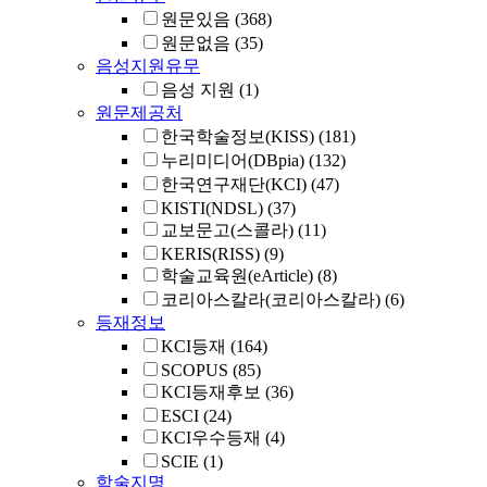
원문있음
(368)
원문없음
(35)
음성지원유무
음성 지원
(1)
원문제공처
한국학술정보(KISS)
(181)
누리미디어(DBpia)
(132)
한국연구재단(KCI)
(47)
KISTI(NDSL)
(37)
교보문고(스콜라)
(11)
KERIS(RISS)
(9)
학술교육원(eArticle)
(8)
코리아스칼라(코리아스칼라)
(6)
등재정보
KCI등재
(164)
SCOPUS
(85)
KCI등재후보
(36)
ESCI
(24)
KCI우수등재
(4)
SCIE
(1)
학술지명