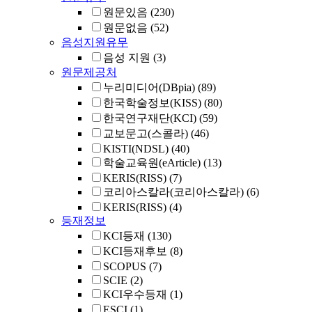
원문있음
(230)
원문없음
(52)
음성지원유무
음성 지원
(3)
원문제공처
누리미디어(DBpia)
(89)
한국학술정보(KISS)
(80)
한국연구재단(KCI)
(59)
교보문고(스콜라)
(46)
KISTI(NDSL)
(40)
학술교육원(eArticle)
(13)
KERIS(RISS)
(7)
코리아스칼라(코리아스칼라)
(6)
KERIS(RISS)
(4)
등재정보
KCI등재
(130)
KCI등재후보
(8)
SCOPUS
(7)
SCIE
(2)
KCI우수등재
(1)
ESCI
(1)