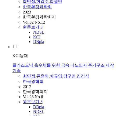
최민정
,
한갑수
,
함광민
한국환경과학회
2023
한국환경과학회지
Vol.32 No.12
원문보기
3
NDSL
KCI
DBpia
KCI등재
플라즈모닉 흡수체를 위한 금속 나노입자 주기구조 제작
기술
최민정
,
류윤하
,
배규영
,
강구민
,
김경식
한국광학회
2017
한국광학회지
Vol.28 No.6
원문보기
3
DBpia
NDSL