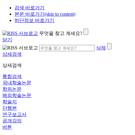
검색 바로가기
본문 바로가기(skip to content)
하단정보 바로가기
무엇을 찾고 계세요?
닫기
삭제
상세검색
상세검색
통합검색
국내학술논문
학위논문
해외학술논문
학술지
단행본
연구보고서
공개강의
버튼