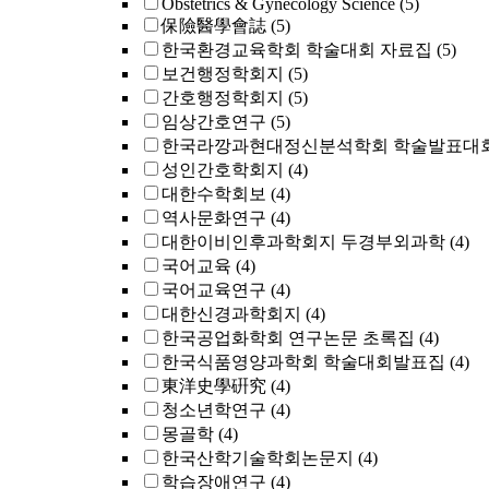
Obstetrics & Gynecology Science
(5)
保險醫學會誌
(5)
한국환경교육학회 학술대회 자료집
(5)
보건행정학회지
(5)
간호행정학회지
(5)
임상간호연구
(5)
한국라깡과현대정신분석학회 학술발표대
성인간호학회지
(4)
대한수학회보
(4)
역사문화연구
(4)
대한이비인후과학회지 두경부외과학
(4)
국어교육
(4)
국어교육연구
(4)
대한신경과학회지
(4)
한국공업화학회 연구논문 초록집
(4)
한국식품영양과학회 학술대회발표집
(4)
東洋史學硏究
(4)
청소년학연구
(4)
몽골학
(4)
한국산학기술학회논문지
(4)
학습장애연구
(4)