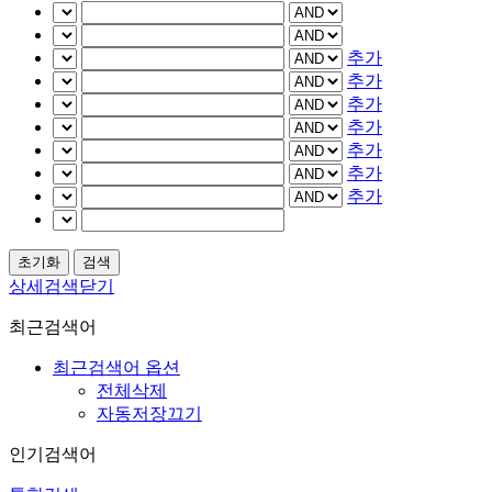
추가
추가
추가
추가
추가
추가
추가
상세검색닫기
최근검색어
최근검색어 옵션
전체삭제
자동저장끄기
인기검색어