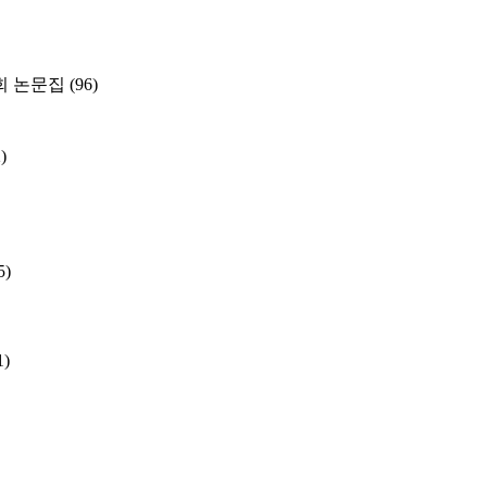
 논문집
(96)
)
5)
1)