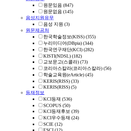
원문있음
(847)
원문없음
(145)
음성지원유무
음성 지원
(3)
원문제공처
한국학술정보(KISS)
(355)
누리미디어(DBpia)
(344)
한국연구재단(KCI)
(282)
KISTI(NDSL)
(182)
교보문고(스콜라)
(73)
코리아스칼라(코리아스칼라)
(56)
학술교육원(eArticle)
(45)
KERIS(RISS)
(33)
KERIS(RISS)
(5)
등재정보
KCI등재
(536)
SCOPUS
(50)
KCI등재후보
(39)
KCI우수등재
(24)
SCIE
(12)
ESCI
(12)