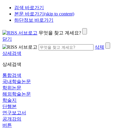
검색 바로가기
본문 바로가기(skip to content)
하단정보 바로가기
무엇을 찾고 계세요?
닫기
삭제
상세검색
상세검색
통합검색
국내학술논문
학위논문
해외학술논문
학술지
단행본
연구보고서
공개강의
버튼