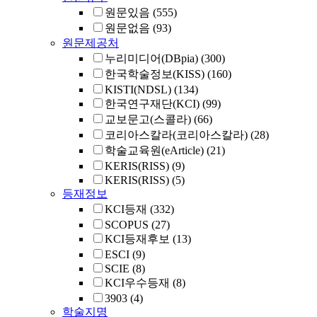
원문있음
(555)
원문없음
(93)
원문제공처
누리미디어(DBpia)
(300)
한국학술정보(KISS)
(160)
KISTI(NDSL)
(134)
한국연구재단(KCI)
(99)
교보문고(스콜라)
(66)
코리아스칼라(코리아스칼라)
(28)
학술교육원(eArticle)
(21)
KERIS(RISS)
(9)
KERIS(RISS)
(5)
등재정보
KCI등재
(332)
SCOPUS
(27)
KCI등재후보
(13)
ESCI
(9)
SCIE
(8)
KCI우수등재
(8)
3903
(4)
학술지명