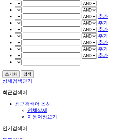
추가
추가
추가
추가
추가
추가
추가
상세검색닫기
최근검색어
최근검색어 옵션
전체삭제
자동저장끄기
인기검색어